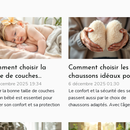
ment choisir la
Comment choisir les
le de couches
chaussons idéaux po
écembre 2025 19:34
6 décembre 2025 01:30
ptée à chaque
les seniors ?
r la bonne taille de couches
Le confort et la sécurité des s
se de croissance de
un bébé est essentiel pour
passent aussi par le choix de
re bébé?
er son confort et sa protection
chaussons adaptés. Avec l’âge, 