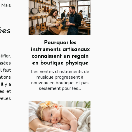
 Mais
ées
Pourquoi les
instruments artisanaux
ifier.
connaissent un regain
ensées
en boutique physique
l faut
Les ventes d’instruments de
tions
musique progressent à
nouveau en boutique, et pas
Il y a
seulement pour les...
es et
elles