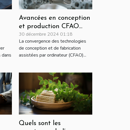
Avancées en conception
et production CFAO
30 décembre 2024 01:18
ue
pour orthopédie et
La convergence des technologies
podologie
rer
de conception et de fabrication
s dans
assistées par ordinateur (CFAO)...
Quels sont les