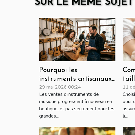
SUR LE MÊME SUJET
Pourquoi les
Com
instruments artisanaux
tail
29 mai 2026 00:24
11 d
connaissent un regain
ada
Les ventes d’instruments de
Choisi
en boutique physique
pha
musique progressent à nouveau en
pour 
vot
boutique, et pas seulement pour les
assur
grandes...
à...