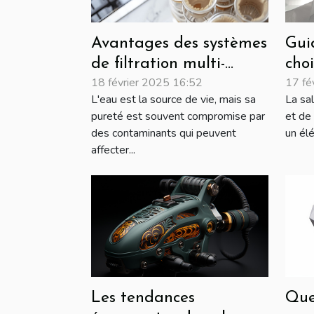
Avantages des systèmes
Gui
de filtration multi-
choi
18 février 2025 16:52
17 fé
étapes pour une eau
dou
L'eau est la source de vie, mais sa
La sa
pure
pureté est souvent compromise par
et de 
des contaminants qui peuvent
un élé
affecter...
Que
Les tendances