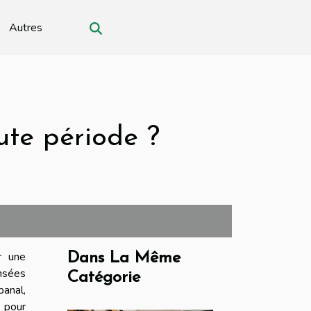
Autres
ute période ?
r une
Dans La Même
nsées
Catégorie
banal,
 pour