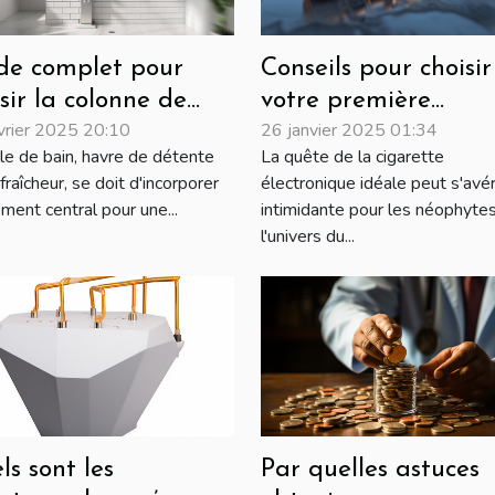
de complet pour
Conseils pour choisir
sir la colonne de
votre première
vrier 2025 20:10
26 janvier 2025 01:34
che idéale
cigarette électroniq
lle de bain, havre de détente
La quête de la cigarette
fraîcheur, se doit d'incorporer
électronique idéale peut s'avé
ment central pour une...
intimidante pour les néophyte
l'univers du...
ls sont les
Par quelles astuces