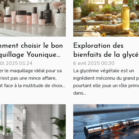
ment choisir le bon
Exploration des
uillage Younique
bienfaits de la glycé
ût 2025 01:24
6 avril 2025 00:30
r votre type de
végétale dans les
er le maquillage idéal pour sa
La glycérine végétale est un
u ?
savons artisanaux
’est pas une mince affaire,
ingrédient méconnu du grand pu
t face à la multitude de choix...
pourtant elle joue un rôle prim
dans...