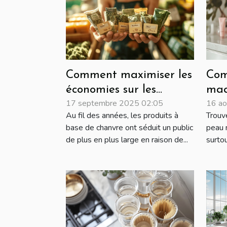
Comment maximiser les
Com
économies sur les
maq
17 septembre 2025 02:05
16 ao
achats de produits à
pou
Au fil des années, les produits à
Trouv
base de chanvre ?
pea
base de chanvre ont séduit un public
peau n
de plus en plus large en raison de...
surtou