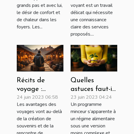
peluche,
grands pas et avec lui,
voyant est un travail
électrique,
le désir de confort et
délicat qui nécessite
sèche ou à eau
de chaleur dans les
une connaissance
?
foyers. Les...
claire des services
proposés....
Récits de
Quelles
voyage :
astuces faut-il
24 juin 2023 06:58
23 juin 2023 04:24
Meilleurs
utiliser pour
Les avantages des
Un programme
façons dont
choisir un bon
voyages vont au-delà
minceur s’apparente à
voyager peut-
programme
de la création de
un régime alimentaire
être bénéfique
minceur ?
souvenirs et de la
sous une version
pour votre
rencontre de
moins complexe et