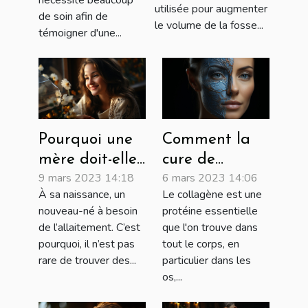
nécessite beaucoup
utilisée pour augmenter
de soin afin de
le volume de la fosse...
témoigner d'une...
Pourquoi une
Comment la
mère doit-elle
cure de
9 mars 2023 14:18
6 mars 2023 14:06
allaiter son
collagène peut
À sa naissance, un
Le collagène est une
nouveau-né ?
améliorer
nouveau-né à besoin
protéine essentielle
votre santé
de l’allaitement. C’est
que l'on trouve dans
globale
pourquoi, il n’est pas
tout le corps, en
rare de trouver des...
particulier dans les
os,...