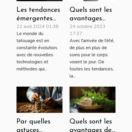
Quels sont les
Les tendances
avantages
émergentes
24 octobre 2023
22 avril 2024 01:38
lorsqu’on
dans les
17:37
Le monde du
réalise la
équipements
Avec l'arrivée de l'été,
tatouage est en
cryolipolyse ?
de tatouage
de plus en plus de
constante évolution,
en 2023
soins pour le corps
avec de nouvelles
voient le jour. De
technologies et
toutes les tendances,
méthodes qui...
la...
Par quelles
Quels sont les
astuces
avantages de