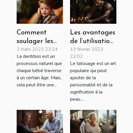
Comment
Les avantages
soulager les
de l’utilisation
2 mars 2023 23:24
13 février 2023
poussées
de l’huile de
La dentition est un
22:02
dentaires chez
coco après le
processus naturel que
Le tatouage est un art
le bébé ?
tatouage
chaque bébé traverse
populaire qui peut
à un certain âge. Mais,
ajouter de la
cela peut être une...
personnalité et de la
signification à la
peau....