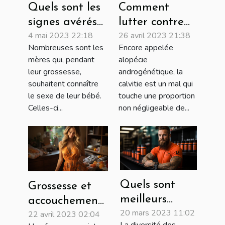
Comment
Quels sont les
lutter contre
signes avérés
26 avril 2023 21:38
4 mai 2023 22:18
la calvitie ?
qui
Encore appelée
Nombreuses sont les
déterminent le
alopécie
mères qui, pendant
sexe d’un bébé
androgénétique, la
leur grossesse,
?
calvitie est un mal qui
souhaitent connaître
touche une proportion
le sexe de leur bébé.
non négligeable de...
Celles-ci...
Quels sont
Grossesse et
meilleurs
accouchement :
20 mars 2023 11:02
bruleurs de
22 avril 2023 02:04
Quels lits et
La diversité des