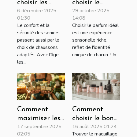
choisir les
choisir le
6 décembre 2025
29 octobre 2025
chaussons
parfum qui
01:30
14:08
idéaux pour
complète votre
Le confort et la
Choisir le parfum idéal
les seniors ?
personnalité?
sécurité des seniors
est une expérience
passent aussi par le
sensorielle riche,
choix de chaussons
reflet de l'identité
adaptés. Avec l’âge,
unique de chacun. Un...
les...
Comment
Comment
maximiser les
choisir le bon
17 septembre 2025
16 août 2025 01:24
économies sur
maquillage
02:05
Trouver le maquillage
les achats de
Younique pour