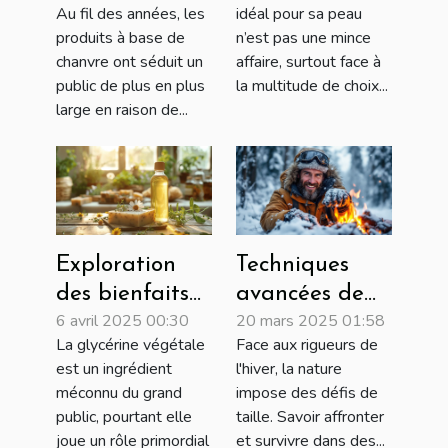
Au fil des années, les
idéal pour sa peau
produits à
votre type de
produits à base de
n’est pas une mince
base de
peau ?
chanvre ont séduit un
affaire, surtout face à
chanvre ?
public de plus en plus
la multitude de choix...
large en raison de...
Exploration
Techniques
des bienfaits
avancées de
6 avril 2025 00:30
20 mars 2025 01:58
de la glycérine
survie en
La glycérine végétale
Face aux rigueurs de
végétale dans
conditions
est un ingrédient
l'hiver, la nature
les savons
hivernales
méconnu du grand
impose des défis de
artisanaux
extrêmes
public, pourtant elle
taille. Savoir affronter
joue un rôle primordial
et survivre dans des...