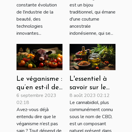
la beauté
constante évolution
est un bijou
de l'industrie de la
traditionnel, qui émane
beauté, des
d'une coutume
technologies
ancestrale
innovantes...
indonésienne, qui se...
Le véganisme :
L'essentiel à
qu’en est-il de
savoir sur le
6 septembre 2023
8 août 2023 02:12
ce mode de vie
CBD
02:18
Le cannabidiol, plus
?
Avez-vous déjà
communément connu
entendu dire que le
sous le nom de CBD,
véganisme n’est pas
est un composant
sain ? Tout dépend de
naturel présent dans