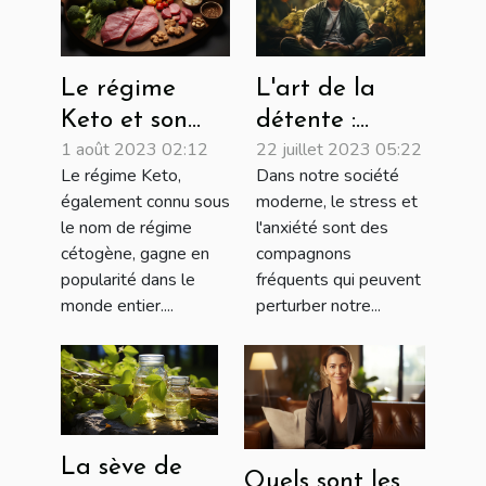
Le régime
L'art de la
Keto et son
détente :
1 août 2023 02:12
22 juillet 2023 05:22
influence sur
techniques
Le régime Keto,
Dans notre société
la santé
pour soulager
également connu sous
moderne, le stress et
mentale
le stress et
le nom de régime
l'anxiété sont des
apaiser l'esprit
cétogène, gagne en
compagnons
popularité dans le
fréquents qui peuvent
monde entier....
perturber notre...
La sève de
Quels sont les