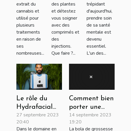
maladies
mentale
extrait du
des plantes
trépidant
de la
cannabis et
et détestez
d'aujourd'hui,
utilisé pour
vous soigner
prendre soin
peau !
plusieurs
avec des
de sa santé
traitements
comprimés et
mentale est
en raison de
des
devenu
ses
injections.
essentiel.
nombreuses...
Que faire ?...
L'un des...
Le rôle du
Comment bien
Hydrafacial
porter une
27 septembre 2023
14 septembre 2023
dans
bola de
20:40
19:20
l'industrie de
grossesse
Dans le domaine en
La bola de grossesse