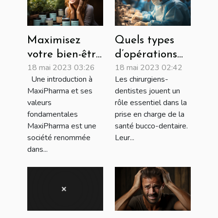
Maximisez
Quels types
votre bien-être
d’opérations
18 mai 2023 03:26
18 mai 2023 02:42
avec les
peut effectuer
Une introduction à
Les chirurgiens-
produits
un chirurgien-
MaxiPharma et ses
dentistes jouent un
MaxiPharma
dentiste ?
valeurs
rôle essentiel dans la
fondamentales
prise en charge de la
MaxiPharma est une
santé bucco-dentaire.
société renommée
Leur...
dans...