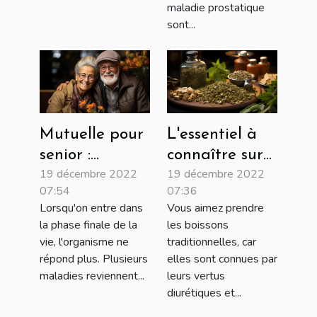
maladie prostatique
sont...
Mutuelle pour
L'essentiel à
senior :
connaître sur
19 décembre 2022
19 décembre 2022
avantages et
le maté
07:54
07:36
critère de
Lorsqu'on entre dans
Vous aimez prendre
choix
la phase finale de la
les boissons
vie, l'organisme ne
traditionnelles, car
répond plus. Plusieurs
elles sont connues par
maladies reviennent...
leurs vertus
diurétiques et...