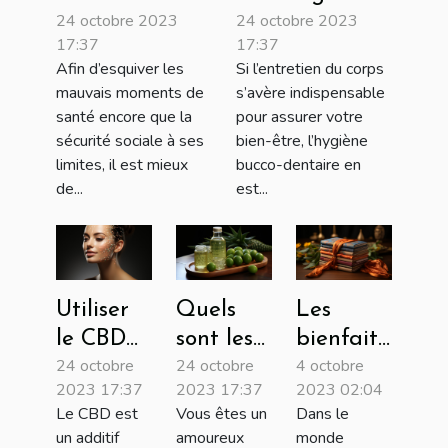
24 octobre 2023
24 octobre 2023
obtenir une
l’usage d’une
17:37
17:37
assurance
brosse à dents
Afin d’esquiver les
Si l’entretien du corps
santé moins
en bambou ?
mauvais moments de
s’avère indispensable
chère ?
santé encore que la
pour assurer votre
sécurité sociale à ses
bien-être, l’hygiène
limites, il est mieux
bucco-dentaire en
de...
est...
Utiliser
Quels
Les
le CBD
sont les
bienfaits
24 octobre
24 octobre
4 octobre
pour
bienfaits
du yoga
2023 17:37
2023 17:37
2023 02:04
traiter
de l’aloe
pour la
Le CBD est
Vous êtes un
Dans le
vos
vera ?
santé
un additif
amoureux
monde