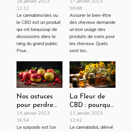
18 janvier 2023
17 janvier 2023
CBD sur
bien-être de
11:12
00:48
ordonnance ?
vos cheveux
Le cannabinoïdes ou
Assurer le bien-être
avec des
le CBD est un produit
des cheveux demande
produits
qui cré beaucoup de
un bon usage des
French Lizz de
discussions dans le
produits de soins pour
rang du grand public.
les cheveux. Quels
soins pour
Pour...
sont les...
cheveux ?
Nos astuces
La Fleur de
pour perdre
CBD : pourquoi
14 janvier 2023
11 janvier 2023
du poids
la consommée
16:54
12:42
rapidement !
?
Le surpoids est l’un
Le cannabidiol, dérivé