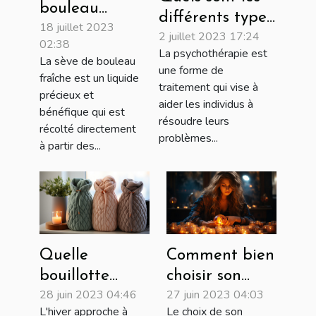
bouleau
différents types
18 juillet 2023
fraîche : une
2 juillet 2023 17:24
de
02:38
source
La psychothérapie est
psychothérapies
La sève de bouleau
naturelle de
une forme de
fraîche est un liquide
à adopter ?
traitement qui vise à
bienfaits
précieux et
aider les individus à
pour la santé
bénéfique qui est
résoudre leurs
récolté directement
problèmes...
à partir des...
Quelle
Comment bien
bouillotte
choisir son
28 juin 2023 04:46
27 juin 2023 04:03
choisir :
voyant ?
L'hiver approche à
Le choix de son