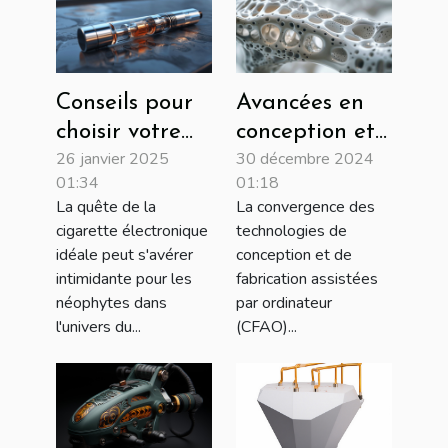
Conseils pour
Avancées en
choisir votre
conception et
26 janvier 2025
30 décembre 2024
première
production
01:34
01:18
cigarette
CFAO pour
La quête de la
La convergence des
électronique
orthopédie et
cigarette électronique
technologies de
podologie
idéale peut s'avérer
conception et de
intimidante pour les
fabrication assistées
néophytes dans
par ordinateur
l'univers du...
(CFAO)...