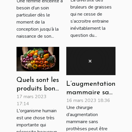
Une femme enceinte a
graisses
accessoires
bruleurs de graisses
besoin d’un soin
homme et
faut-il à une
qui ne cesse de
particulier dès le
femme ?
femme
s’accroitre entraine
moment de la
inévitablement la
enceinte et son
conception jusqu’à la
question du...
naissance de son...
bébé ?
Quels sont les
L’augmentation
produits bons
mammaire sans
17 mars 2023
pour la santé
16 mars 2023 18:36
prothèse
17:14
humaine ?
Une chirurgie
L'organisme humain
d’augmentation
est une chose très
mammaire sans
importante qui
prothèses peut être