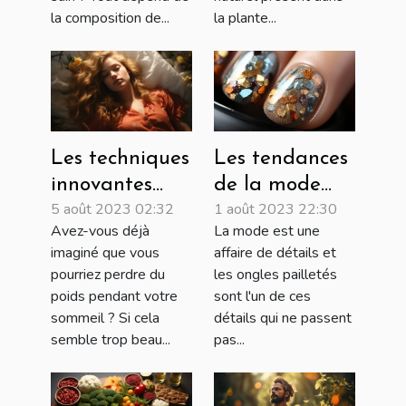
la composition de...
la plante...
Les techniques
Les tendances
innovantes
de la mode
5 août 2023 02:32
1 août 2023 22:30
pour perdre
des ongles
Avez-vous déjà
La mode est une
du poids
pailletés pour
imaginé que vous
affaire de détails et
pendant le
2022
pourriez perdre du
les ongles pailletés
sommeil
poids pendant votre
sont l'un de ces
sommeil ? Si cela
détails qui ne passent
semble trop beau...
pas...