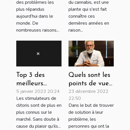
des problèmes les
du cannabis, est une
plus répandus
plante qui s'est fait
aujourd’hui dans le
connaître ces
monde. De
dernières années en
nombreuses raisons...
raison...
Quels sont les
Top 3 des
points de vue
meilleurs
23 décembre 2022
5 janvier 2023 20:24
des médecins
stimulateurs
22:50
Les stimulateurs de
sur le
de clitoris
Dans le but de trouver
clitoris sont de plus en
Prostalim XR ?
de solution à leur
plus connus sur le
problème, les
marché. Sans doute à
personnes qui ont la
cause du plaisir qu’ils...