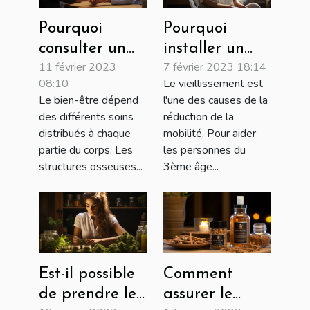
Pourquoi
Pourquoi
consulter un
installer un
11 février 2023
7 février 2023 18:14
Ostéopathe ?
monte-
08:10
Le vieillissement est
escalier?
Le bien-être dépend
l'une des causes de la
des différents soins
réduction de la
distribués à chaque
mobilité. Pour aider
partie du corps. Les
les personnes du
structures osseuses...
3ème âge...
Est-il possible
Comment
de prendre le
assurer le