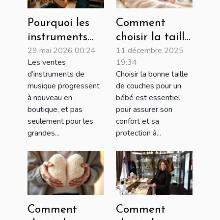
Pourquoi les
Comment
instruments
choisir la taille
29 mai 2026 00:24
11 décembre 2025
artisanaux
de couches
Les ventes
19:34
connaissent un
adaptée à
d’instruments de
Choisir la bonne taille
regain en
chaque phase
musique progressent
de couches pour un
boutique
de croissance
à nouveau en
bébé est essentiel
physique
de votre bébé?
boutique, et pas
pour assurer son
seulement pour les
confort et sa
grandes...
protection à...
Comment
Comment