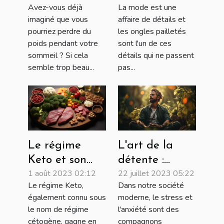
Avez-vous déjà
La mode est une
du poids
pailletés pour
imaginé que vous
affaire de détails et
pendant le
2022
pourriez perdre du
les ongles pailletés
sommeil
poids pendant votre
sont l'un de ces
sommeil ? Si cela
détails qui ne passent
semble trop beau...
pas...
Le régime
L'art de la
Keto et son
détente :
1 août 2023 02:12
22 juillet 2023 05:22
influence sur
techniques
Le régime Keto,
Dans notre société
la santé
pour soulager
également connu sous
moderne, le stress et
mentale
le stress et
le nom de régime
l'anxiété sont des
apaiser l'esprit
cétogène, gagne en
compagnons