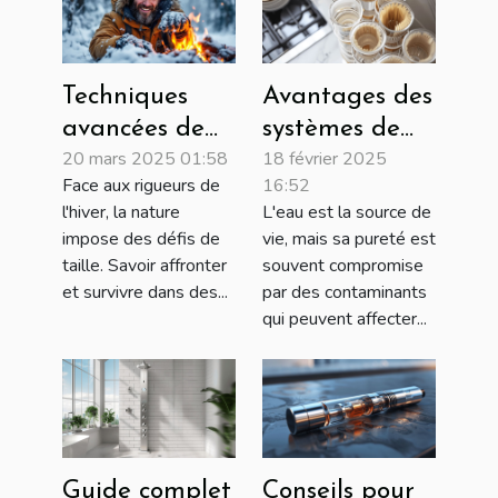
Techniques
Avantages des
avancées de
systèmes de
20 mars 2025 01:58
18 février 2025
survie en
filtration
Face aux rigueurs de
16:52
conditions
multi-étapes
l'hiver, la nature
L'eau est la source de
hivernales
pour une eau
impose des défis de
vie, mais sa pureté est
extrêmes
pure
taille. Savoir affronter
souvent compromise
et survivre dans des...
par des contaminants
qui peuvent affecter...
Guide complet
Conseils pour