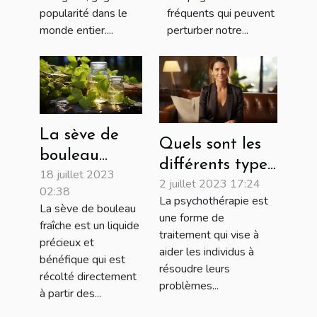
popularité dans le
fréquents qui peuvent
monde entier....
perturber notre...
La sève de
Quels sont les
bouleau
différents types
18 juillet 2023
fraîche : une
2 juillet 2023 17:24
de
02:38
source
La psychothérapie est
psychothérapies
La sève de bouleau
naturelle de
une forme de
fraîche est un liquide
à adopter ?
traitement qui vise à
bienfaits
précieux et
aider les individus à
pour la santé
bénéfique qui est
résoudre leurs
récolté directement
problèmes...
à partir des...