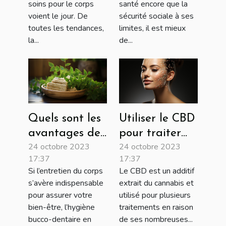
chère ?
soins pour le corps
santé encore que la
voient le jour. De
sécurité sociale à ses
toutes les tendances,
limites, il est mieux
la...
de...
Quels sont les
Utiliser le CBD
avantages de
pour traiter
24 octobre 2023
24 octobre 2023
l’usage d’une
vos maladies
17:37
17:37
brosse à dents
de la peau !
Si l’entretien du corps
Le CBD est un additif
en bambou ?
s’avère indispensable
extrait du cannabis et
pour assurer votre
utilisé pour plusieurs
bien-être, l’hygiène
traitements en raison
bucco-dentaire en
de ses nombreuses...