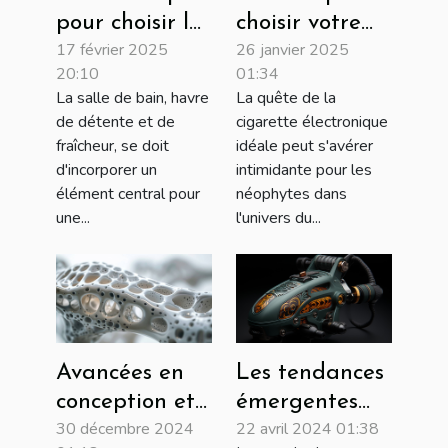
pour choisir la
choisir votre
17 février 2025
26 janvier 2025
colonne de
première
20:10
01:34
douche idéale
cigarette
La salle de bain, havre
La quête de la
électronique
de détente et de
cigarette électronique
fraîcheur, se doit
idéale peut s'avérer
d'incorporer un
intimidante pour les
élément central pour
néophytes dans
une...
l'univers du...
Avancées en
Les tendances
conception et
émergentes
30 décembre 2024
22 avril 2024 01:38
production
dans les