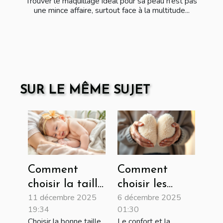
Trouver le maquillage idéal pour sa peau n’est pas
une mince affaire, surtout face à la multitude...
SUR LE MÊME SUJET
Comment
Comment
choisir la taille
choisir les
11 décembre 2025
6 décembre 2025
de couches
chaussons
19:34
01:30
adaptée à
idéaux pour
Choisir la bonne taille
Le confort et la