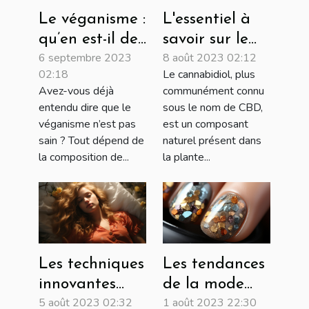
Le véganisme :
L'essentiel à
qu’en est-il de
savoir sur le
6 septembre 2023
8 août 2023 02:12
ce mode de vie
CBD
02:18
Le cannabidiol, plus
?
Avez-vous déjà
communément connu
entendu dire que le
sous le nom de CBD,
véganisme n’est pas
est un composant
sain ? Tout dépend de
naturel présent dans
la composition de...
la plante...
Les techniques
Les tendances
innovantes
de la mode
5 août 2023 02:32
1 août 2023 22:30
pour perdre
des ongles