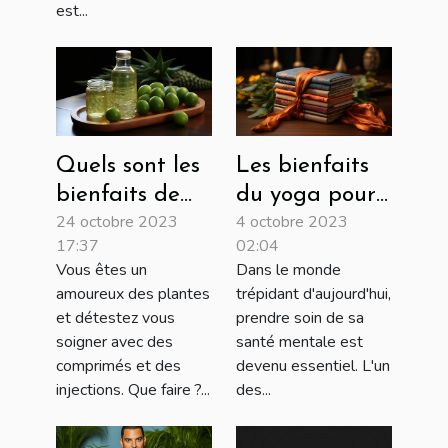
est...
Quels sont les
Les bienfaits
bienfaits de
du yoga pour
24 octobre 2023
4 octobre 2023
l’aloe vera ?
la santé
17:37
02:04
mentale
Vous êtes un
Dans le monde
amoureux des plantes
trépidant d'aujourd'hui,
et détestez vous
prendre soin de sa
soigner avec des
santé mentale est
comprimés et des
devenu essentiel. L'un
injections. Que faire ?...
des...