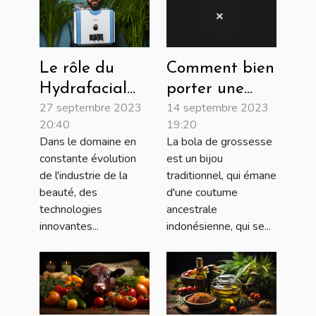
Le rôle du
Comment bien
Hydrafacial
porter une
27 septembre 2023
14 septembre 2023
dans
bola de
20:40
19:20
l'industrie de
grossesse
Dans le domaine en
La bola de grossesse
la beauté
constante évolution
est un bijou
de l'industrie de la
traditionnel, qui émane
beauté, des
d'une coutume
technologies
ancestrale
innovantes...
indonésienne, qui se...