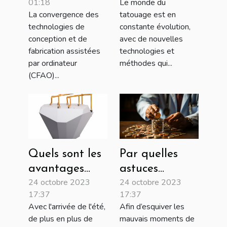
01:18
Le monde du
CFAO pour
équipements
La convergence des
tatouage est en
orthopédie et
de tatouage
technologies de
constante évolution,
podologie
en 2023
conception et de
avec de nouvelles
fabrication assistées
technologies et
par ordinateur
méthodes qui...
(CFAO)...
Quels sont les
Par quelles
avantages
astuces
24 octobre 2023
24 octobre 2023
lorsqu’on
obtenir une
17:37
17:37
réalise la
assurance
Avec l'arrivée de l'été,
Afin d’esquiver les
cryolipolyse ?
santé moins
de plus en plus de
mauvais moments de