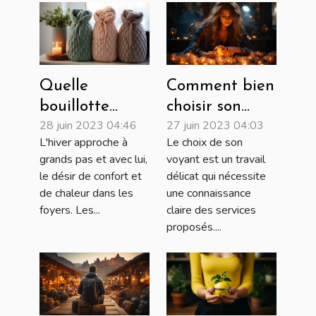
Quelle
Comment bien
bouillotte
choisir son
28 juin 2023 04:46
27 juin 2023 04:03
choisir :
voyant ?
L'hiver approche à
Le choix de son
peluche,
grands pas et avec lui,
voyant est un travail
électrique,
le désir de confort et
délicat qui nécessite
sèche ou à eau
de chaleur dans les
une connaissance
?
foyers. Les...
claire des services
proposés....