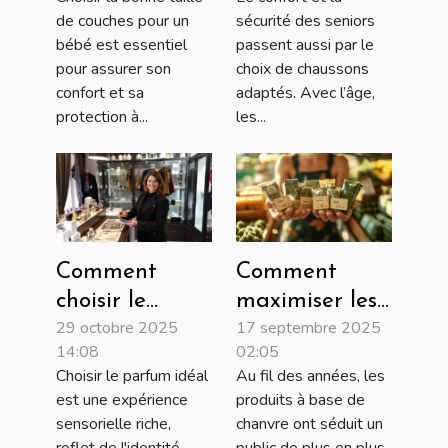
chaque phase
les seniors ?
de couches pour un
sécurité des seniors
de croissance
bébé est essentiel
passent aussi par le
de votre bébé?
pour assurer son
choix de chaussons
confort et sa
adaptés. Avec l’âge,
protection à...
les...
Comment
Comment
choisir le
maximiser les
29 octobre 2025
17 septembre 2025
parfum qui
économies sur
14:08
02:05
complète votre
les achats de
Choisir le parfum idéal
Au fil des années, les
personnalité?
produits à
est une expérience
produits à base de
base de
sensorielle riche,
chanvre ont séduit un
chanvre ?