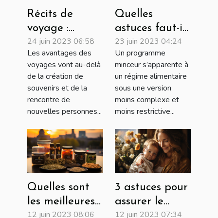
Récits de
Quelles
voyage :
astuces faut-il
24 juin 2023 06:58
23 juin 2023 04:24
Meilleurs
utiliser pour
Les avantages des
Un programme
façons dont
choisir un bon
voyages vont au-delà
minceur s’apparente à
voyager peut-
programme
de la création de
un régime alimentaire
être bénéfique
minceur ?
souvenirs et de la
sous une version
pour votre
rencontre de
moins complexe et
nouvelles personnes...
moins restrictive...
santé mentale
Quelles sont
3 astuces pour
les meilleures
assurer le
12 juin 2023 08:06
12 juin 2023 07:34
plateformes
bien-être de