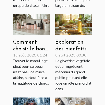
reflet de l'identité
public de plus en plus
unique de chacun. Un...
large en raison de...
Comment
Exploration
choisir le bon
des bienfaits
16 août 2025 01:24
6 avril 2025 00:30
maquillage
de la glycérine
Trouver le maquillage
La glycérine végétale
Younique pour
végétale dans
idéal pour sa peau
est un ingrédient
votre type de
les savons
n’est pas une mince
méconnu du grand
peau ?
artisanaux
affaire, surtout face à
public, pourtant elle
la multitude de choix...
joue un rôle primordial
dans...