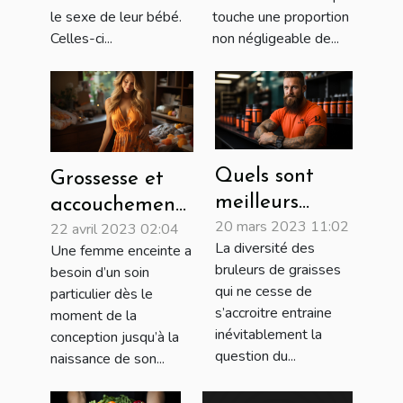
touche une proportion
le sexe de leur bébé.
non négligeable de...
Celles-ci...
Quels sont
Grossesse et
meilleurs
accouchement :
20 mars 2023 11:02
bruleurs de
22 avril 2023 02:04
Quels lits et
La diversité des
Une femme enceinte a
graisses
accessoires
bruleurs de graisses
besoin d’un soin
homme et
faut-il à une
qui ne cesse de
particulier dès le
femme ?
femme
s’accroitre entraine
moment de la
inévitablement la
enceinte et son
conception jusqu’à la
question du...
naissance de son...
bébé ?