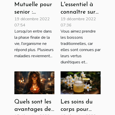
Mutuelle pour
L'essentiel à
senior :
connaître sur
19 décembre 2022
19 décembre 2022
avantages et
le maté
07:54
07:36
critère de
Lorsqu'on entre dans
Vous aimez prendre
choix
la phase finale de la
les boissons
vie, l'organisme ne
traditionnelles, car
répond plus. Plusieurs
elles sont connues par
maladies reviennent...
leurs vertus
diurétiques et...
Quels sont les
Les soins du
avantages de
corps pour