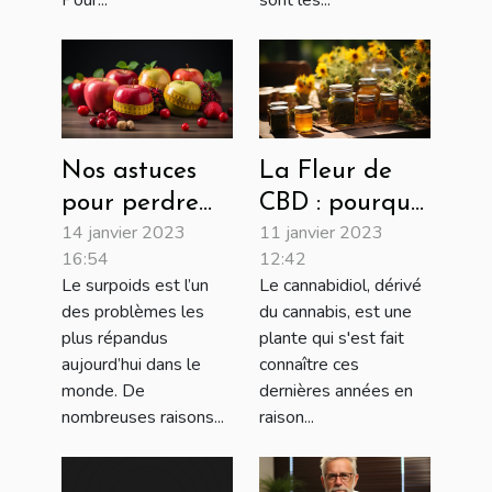
Pour...
sont les...
cheveux ?
Nos astuces
La Fleur de
pour perdre
CBD : pourquoi
14 janvier 2023
11 janvier 2023
du poids
la consommée
16:54
12:42
rapidement !
?
Le surpoids est l’un
Le cannabidiol, dérivé
des problèmes les
du cannabis, est une
plus répandus
plante qui s'est fait
aujourd’hui dans le
connaître ces
monde. De
dernières années en
nombreuses raisons...
raison...