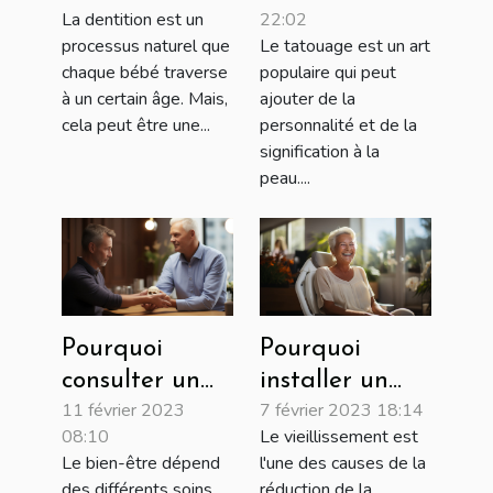
La dentition est un
22:02
dentaires chez
coco après le
processus naturel que
Le tatouage est un art
le bébé ?
tatouage
chaque bébé traverse
populaire qui peut
à un certain âge. Mais,
ajouter de la
cela peut être une...
personnalité et de la
signification à la
peau....
Pourquoi
Pourquoi
consulter un
installer un
11 février 2023
7 février 2023 18:14
Ostéopathe ?
monte-
08:10
Le vieillissement est
escalier?
Le bien-être dépend
l'une des causes de la
des différents soins
réduction de la