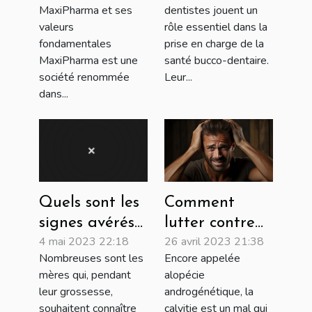
MaxiPharma et ses
dentistes jouent un
MaxiPharma
dentiste ?
valeurs
rôle essentiel dans la
fondamentales
prise en charge de la
MaxiPharma est une
santé bucco-dentaire.
société renommée
Leur...
dans...
Comment
Quels sont les
lutter contre
signes avérés
26 avril 2023 21:38
4 mai 2023 22:18
la calvitie ?
qui
Encore appelée
Nombreuses sont les
déterminent le
alopécie
mères qui, pendant
sexe d’un bébé
androgénétique, la
leur grossesse,
?
calvitie est un mal qui
souhaitent connaître