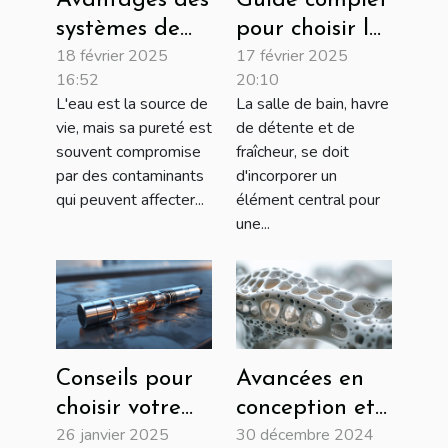
Avantages des
Guide complet
systèmes de
pour choisir la
18 février 2025
17 février 2025
filtration
colonne de
16:52
20:10
multi-étapes
douche idéale
L'eau est la source de
La salle de bain, havre
pour une eau
vie, mais sa pureté est
de détente et de
pure
souvent compromise
fraîcheur, se doit
par des contaminants
d'incorporer un
qui peuvent affecter...
élément central pour
une...
Conseils pour
Avancées en
choisir votre
conception et
26 janvier 2025
30 décembre 2024
première
production