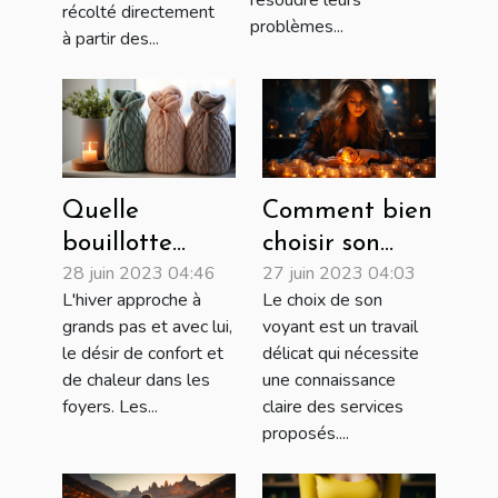
récolté directement
problèmes...
à partir des...
Quelle
Comment bien
bouillotte
choisir son
28 juin 2023 04:46
27 juin 2023 04:03
choisir :
voyant ?
L'hiver approche à
Le choix de son
peluche,
grands pas et avec lui,
voyant est un travail
électrique,
le désir de confort et
délicat qui nécessite
sèche ou à eau
de chaleur dans les
une connaissance
?
foyers. Les...
claire des services
proposés....