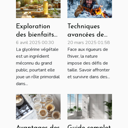
Exploration
Techniques
des bienfaits
avancées de
6 avril 2025 00:30
20 mars 2025 01:58
de la glycérine
survie en
La glycérine végétale
Face aux rigueurs de
végétale dans
conditions
est un ingrédient
l'hiver, la nature
les savons
hivernales
méconnu du grand
impose des défis de
artisanaux
extrêmes
public, pourtant elle
taille. Savoir affronter
joue un rôle primordial
et survivre dans des...
dans...