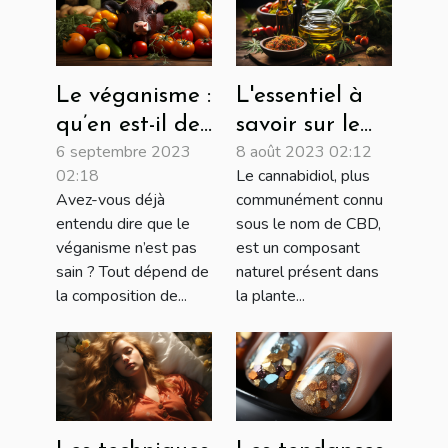
Le véganisme :
L'essentiel à
qu’en est-il de
savoir sur le
6 septembre 2023
8 août 2023 02:12
ce mode de vie
CBD
02:18
Le cannabidiol, plus
?
Avez-vous déjà
communément connu
entendu dire que le
sous le nom de CBD,
véganisme n’est pas
est un composant
sain ? Tout dépend de
naturel présent dans
la composition de...
la plante...