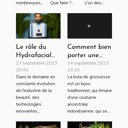
nombreuses...
Que faire ?...
L'un des...
Le rôle du
Comment bien
Hydrafacial
porter une
27 septembre 2023
14 septembre 2023
dans
bola de
20:40
19:20
l'industrie de
grossesse
Dans le domaine en
La bola de grossesse
la beauté
constante évolution
est un bijou
de l'industrie de la
traditionnel, qui émane
beauté, des
d'une coutume
technologies
ancestrale
innovantes...
indonésienne, qui se...