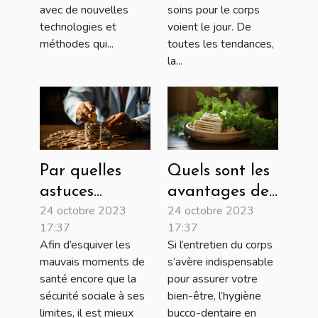
en 2023
soins pour le corps
avec de nouvelles
voient le jour. De
technologies et
toutes les tendances,
méthodes qui...
la...
Par quelles
Quels sont les
astuces
avantages de
24 octobre 2023
24 octobre 2023
obtenir une
l’usage d’une
17:37
17:37
assurance
brosse à dents
Afin d’esquiver les
Si l’entretien du corps
santé moins
en bambou ?
mauvais moments de
s’avère indispensable
chère ?
santé encore que la
pour assurer votre
sécurité sociale à ses
bien-être, l’hygiène
limites, il est mieux
bucco-dentaire en