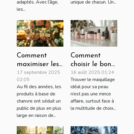
adaptés. Avec l’âge,
unique de chacun. Un...
les...
Comment
Comment
maximiser les
choisir le bon
17 septembre 2025
16 août 2025 01:24
économies sur
maquillage
02:05
Trouver le maquillage
les achats de
Younique pour
Au fil des années, les
idéal pour sa peau
produits à
votre type de
produits à base de
n’est pas une mince
base de
peau ?
chanvre ont séduit un
affaire, surtout face à
chanvre ?
public de plus en plus
la multitude de choix...
large en raison de...