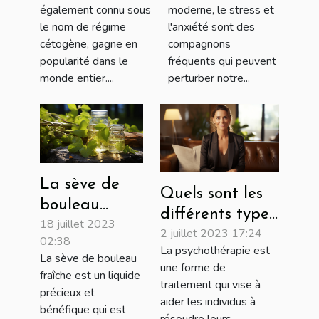
également connu sous
moderne, le stress et
mentale
le stress et
le nom de régime
l'anxiété sont des
apaiser l'esprit
cétogène, gagne en
compagnons
popularité dans le
fréquents qui peuvent
monde entier....
perturber notre...
La sève de
Quels sont les
bouleau
différents types
18 juillet 2023
fraîche : une
2 juillet 2023 17:24
de
02:38
source
La psychothérapie est
psychothérapies
La sève de bouleau
naturelle de
une forme de
fraîche est un liquide
à adopter ?
traitement qui vise à
bienfaits
précieux et
aider les individus à
pour la santé
bénéfique qui est
résoudre leurs