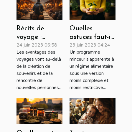
Récits de
Quelles
voyage :
astuces faut-il
24 juin 2023 06:58
23 juin 2023 04:24
Meilleurs
utiliser pour
Les avantages des
Un programme
façons dont
choisir un bon
voyages vont au-delà
minceur s’apparente à
voyager peut-
programme
de la création de
un régime alimentaire
être bénéfique
minceur ?
souvenirs et de la
sous une version
pour votre
rencontre de
moins complexe et
nouvelles personnes...
moins restrictive...
santé mentale