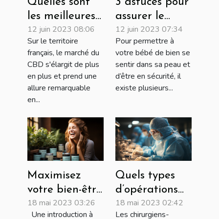
Quelles sont
3 astuces pour
les meilleures
assurer le
12 juin 2023 08:06
12 juin 2023 07:34
plateformes
bien-être de
Sur le territoire
Pour permettre à
pour se
votre nouveau-
français, le marché du
votre bébé de bien se
procurer du
né
CBD s'élargit de plus
sentir dans sa peau et
CBD en France
en plus et prend une
d’être en sécurité, il
?
allure remarquable
existe plusieurs...
en...
Maximisez
Quels types
votre bien-être
d’opérations
18 mai 2023 03:26
18 mai 2023 02:42
avec les
peut effectuer
Une introduction à
Les chirurgiens-
produits
un chirurgien-