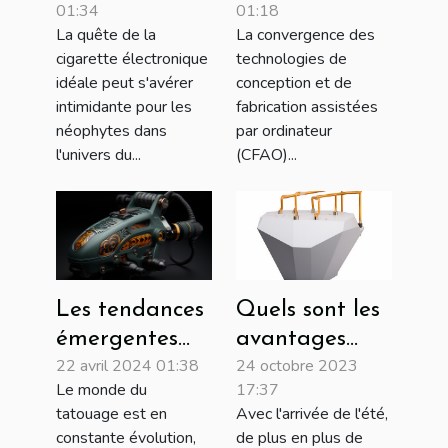
01:34
01:18
cigarette
CFAO pour
La quête de la
La convergence des
électronique
orthopédie et
cigarette électronique
technologies de
podologie
idéale peut s'avérer
conception et de
intimidante pour les
fabrication assistées
néophytes dans
par ordinateur
l'univers du...
(CFAO)...
Quels sont les
Les tendances
avantages
émergentes
24 octobre 2023
22 avril 2024 01:38
lorsqu’on
dans les
17:37
Le monde du
réalise la
équipements
Avec l'arrivée de l'été,
tatouage est en
cryolipolyse ?
de tatouage
de plus en plus de
constante évolution,