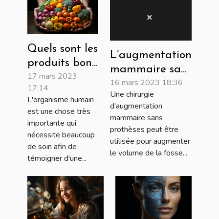
Quels sont les
L’augmentation
produits bons
mammaire sans
17 mars 2023
pour la santé
16 mars 2023 18:36
prothèse
17:14
humaine ?
Une chirurgie
L'organisme humain
d’augmentation
est une chose très
mammaire sans
importante qui
prothèses peut être
nécessite beaucoup
utilisée pour augmenter
de soin afin de
le volume de la fosse...
témoigner d'une...