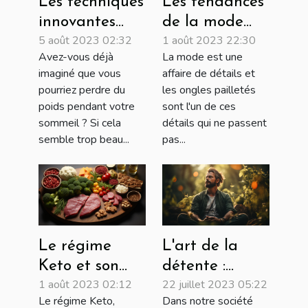
Les techniques
Les tendances
innovantes
de la mode
5 août 2023 02:32
1 août 2023 22:30
pour perdre
des ongles
Avez-vous déjà
La mode est une
du poids
pailletés pour
imaginé que vous
affaire de détails et
pendant le
2022
pourriez perdre du
les ongles pailletés
sommeil
poids pendant votre
sont l'un de ces
sommeil ? Si cela
détails qui ne passent
semble trop beau...
pas...
Le régime
L'art de la
Keto et son
détente :
1 août 2023 02:12
22 juillet 2023 05:22
influence sur
techniques
Le régime Keto,
Dans notre société
la santé
pour soulager