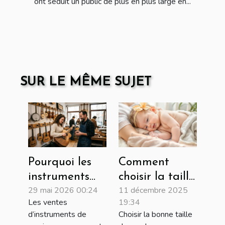
ont séduit un public de plus en plus large en...
SUR LE MÊME SUJET
Pourquoi les
Comment
instruments
choisir la taille
29 mai 2026 00:24
11 décembre 2025
artisanaux
de couches
Les ventes
19:34
connaissent un
adaptée à
d’instruments de
Choisir la bonne taille
regain en
chaque phase