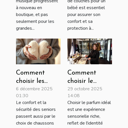
musique progressent
de couches pour un
boutique
de croissance
à nouveau en
bébé est essentiel
physique
de votre bébé?
boutique, et pas
pour assurer son
seulement pour les
confort et sa
grandes...
protection à...
Comment
Comment
choisir les
choisir le
6 décembre 2025
29 octobre 2025
chaussons
parfum qui
01:30
14:08
idéaux pour
complète votre
Le confort et la
Choisir le parfum idéal
les seniors ?
personnalité?
sécurité des seniors
est une expérience
passent aussi par le
sensorielle riche,
choix de chaussons
reflet de l'identité