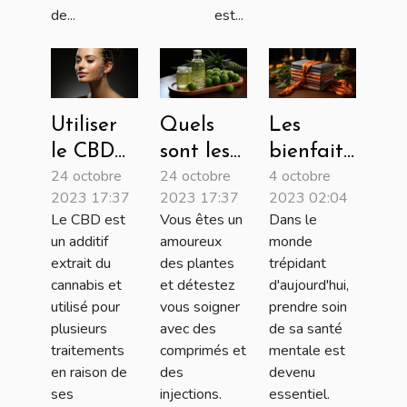
de...
est...
Utiliser
Quels
Les
le CBD
sont les
bienfaits
24 octobre
24 octobre
4 octobre
pour
bienfaits
du yoga
2023 17:37
2023 17:37
2023 02:04
traiter
de l’aloe
pour la
Le CBD est
Vous êtes un
Dans le
vos
vera ?
santé
un additif
amoureux
monde
maladies
mentale
extrait du
des plantes
trépidant
de la
cannabis et
et détestez
d'aujourd'hui,
utilisé pour
vous soigner
prendre soin
peau !
plusieurs
avec des
de sa santé
traitements
comprimés et
mentale est
en raison de
des
devenu
ses
injections.
essentiel.