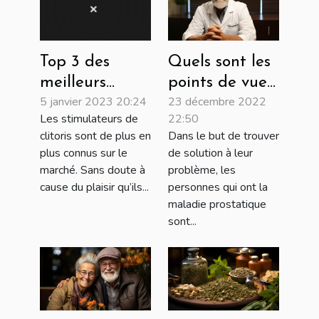
Quels sont les
Top 3 des
points de vue
meilleurs
23 décembre 2022
5 janvier 2023 20:24
des médecins
stimulateurs
22:50
Les stimulateurs de
sur le
de clitoris
Dans le but de trouver
clitoris sont de plus en
Prostalim XR ?
de solution à leur
plus connus sur le
problème, les
marché. Sans doute à
personnes qui ont la
cause du plaisir qu’ils...
maladie prostatique
sont...