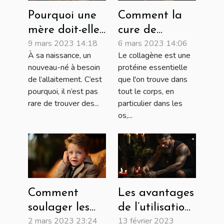
Pourquoi une
Comment la
mère doit-elle
cure de
9 mars 2023 14:18
6 mars 2023 14:06
allaiter son
collagène peut
À sa naissance, un
Le collagène est une
nouveau-né ?
améliorer
nouveau-né à besoin
protéine essentielle
votre santé
de l’allaitement. C’est
que l'on trouve dans
globale
pourquoi, il n’est pas
tout le corps, en
rare de trouver des...
particulier dans les
os,...
Comment
Les avantages
soulager les
de l’utilisation
2 mars 2023 23:24
13 février 2023
poussées
de l’huile de