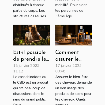
distribués à chaque
mobilité. Pour aider
partie du corps. Les
les personnes du
structures osseuses...
3ème âge...
Est-il possible
Comment
de prendre le
assurer le
18 janvier 2023
17 janvier 2023
CBD sur
bien-être de
11:12
00:48
ordonnance ?
vos cheveux
Le cannabinoïdes ou
Assurer le bien-être
avec des
le CBD est un produit
des cheveux demande
produits
qui cré beaucoup de
un bon usage des
French Lizz de
discussions dans le
produits de soins pour
rang du grand public.
les cheveux. Quels
soins pour