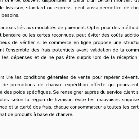
on offerte, souvent disponibles à partir d’un certain montant d’
 livraison, standard ou express, peut aussi permettre de choi
 besoins.
 annexes liés aux modalités de paiement. Opter pour des métho
bancaire ou les cartes reconnues, peut éviter des coûts additi
dicieux de vérifier si le commerce en ligne propose une struct
ent l’ensemble des frais potentiels avant validation de la com
s les dépenses et de ne pas être surpris lors de la réception
s lire les conditions générales de vente pour repérer d’évent
 de promotions de chanvre expédition offerte qui pourraient
 des poids spécifiques. Se renseigner auprès du service client s
bles selon la région de livraison évite les mauvaises surpris
arence et la clarté des frais, chaque consommateur a toutes les car
hat de produits à base de chanvre.