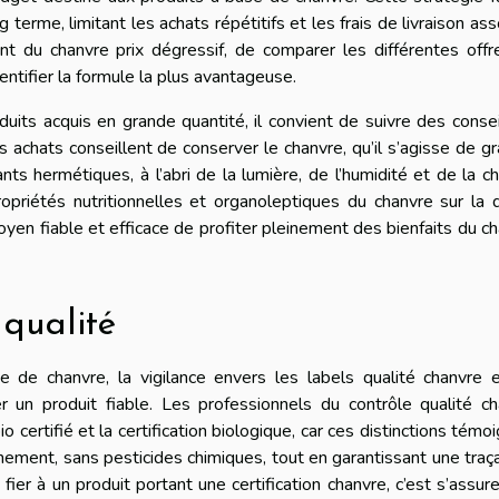
 terme, limitant les achats répétitifs et les frais de livraison ass
nt du chanvre prix dégressif, de comparer les différentes off
entifier la formule la plus avantageuse.
oduits acquis en grande quantité, il convient de suivre des conse
achats conseillent de conserver le chanvre, qu’il s’agisse de gr
s hermétiques, à l’abri de la lumière, de l’humidité et de la ch
priétés nutritionnelles et organoleptiques du chanvre sur la 
oyen fiable et efficace de profiter pleinement des bienfaits du c
 qualité
se de chanvre, la vigilance envers les labels qualité chanvre 
fier un produit fiable. Les professionnels du contrôle qualité c
bio certifié et la certification biologique, car ces distinctions témo
ement, sans pesticides chimiques, tout en garantissant une traça
ier à un produit portant une certification chanvre, c’est s’assur