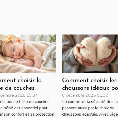
ment choisir la
Comment choisir les
le de couches
chaussons idéaux po
écembre 2025 19:34
6 décembre 2025 01:30
ptée à chaque
les seniors ?
r la bonne taille de couches
Le confort et la sécurité des s
se de croissance de
un bébé est essentiel pour
passent aussi par le choix de
re bébé?
er son confort et sa protection
chaussons adaptés. Avec l’âge, 