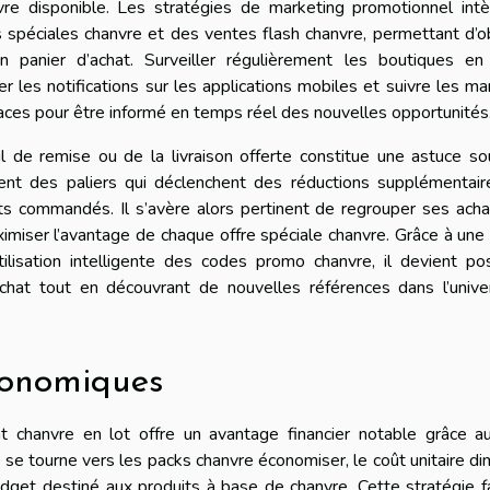
re disponible. Les stratégies de marketing promotionnel intè
spéciales chanvre et des ventes flash chanvre, permettant d’o
 panier d’achat. Surveiller régulièrement les boutiques en 
er les notifications sur les applications mobiles et suivre les m
aces pour être informé en temps réel des nouvelles opportunités
il de remise ou de la livraison offerte constitue une astuce s
ent des paliers qui déclenchent des réductions supplémentair
s commandés. Il s’avère alors pertinent de regrouper ses acha
miser l’avantage de chaque offre spéciale chanvre. Grâce à une 
tilisation intelligente des codes promo chanvre, il devient po
’achat tout en découvrant de nouvelles références dans l’univ
conomiques
t chanvre en lot offre un avantage financier notable grâce au
 se tourne vers les packs chanvre économiser, le coût unitaire di
get destiné aux produits à base de chanvre. Cette stratégie fa