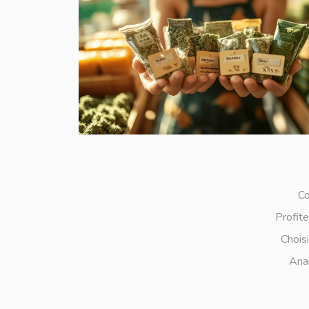
Co
Profite
Chois
Anal