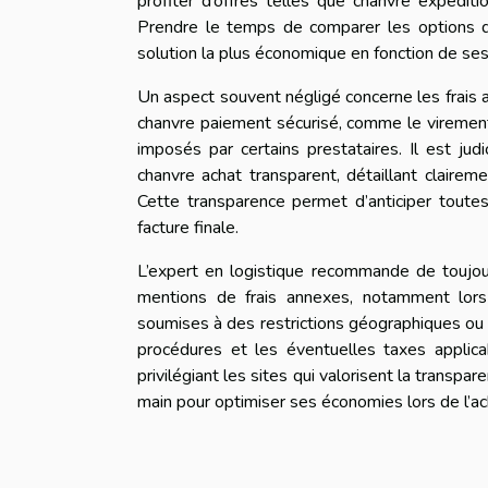
profiter d’offres telles que chanvre expéditi
Prendre le temps de comparer les options de
solution la plus économique en fonction de ses
Un aspect souvent négligé concerne les frais
chanvre paiement sécurisé, comme le virement 
imposés par certains prestataires. Il est ju
chanvre achat transparent, détaillant clairem
Cette transparence permet d’anticiper toute
facture finale.
L’expert en logistique recommande de toujour
mentions de frais annexes, notamment lors
soumises à des restrictions géographiques ou à
procédures et les éventuelles taxes applica
privilégiant les sites qui valorisent la transp
main pour optimiser ses économies lors de l’ac