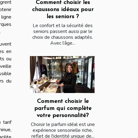
grent
Comment choisir les
btenir
chaussons idéaux pour
ligne
les seniors ?
arques
Le confort et la sécurité des
seniors passent aussi par le
.
choix de chaussons adaptés.
Avec l’âge...
ouvent
es en
ts ou
veille
ssible
ers du
Comment choisir le
parfum qui complète
votre personnalité?
 tarif
Choisir le parfum idéal est une
minue,
expérience sensorielle riche,
reflet de l'identité unique de...
cilite