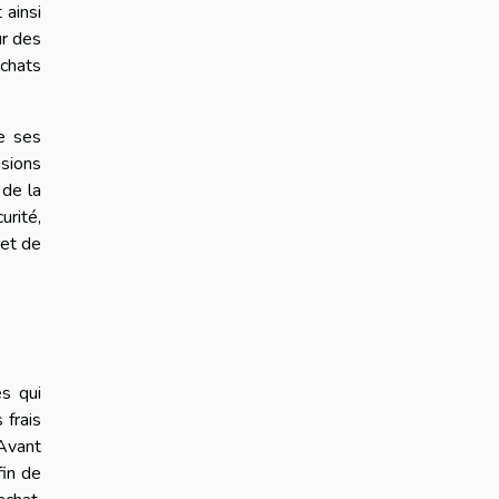
 ainsi
ur des
chats
de ses
asions
 de la
urité,
 et de
es qui
 frais
 Avant
fin de