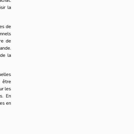
achat.
sir la
des de
onnels
ure de
mande.
 de la
uelles
 être
ur les
es. En
tes en