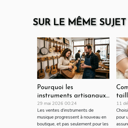
SUR LE MÊME SUJET
Pourquoi les
Com
instruments artisanaux
tail
29 mai 2026 00:24
11 d
connaissent un regain
ada
Les ventes d’instruments de
Choisi
en boutique physique
pha
musique progressent à nouveau en
pour 
vot
boutique, et pas seulement pour les
assur