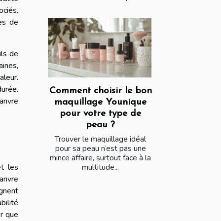
ociés.
res de
ils de
aines,
aleur.
durée.
Comment choisir le bon
hanvre
maquillage Younique
pour votre type de
peau ?
Trouver le maquillage idéal
pour sa peau n’est pas une
mince affaire, surtout face à la
multitude...
et les
hanvre
ignent
bilité
er que