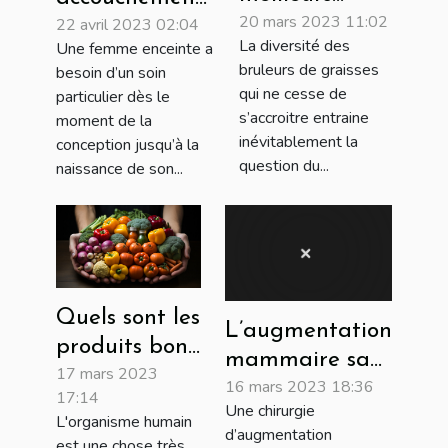
20 mars 2023 11:02
bruleurs de
22 avril 2023 02:04
Quels lits et
La diversité des
Une femme enceinte a
graisses
accessoires
bruleurs de graisses
besoin d’un soin
homme et
faut-il à une
qui ne cesse de
particulier dès le
femme ?
femme
s’accroitre entraine
moment de la
inévitablement la
enceinte et son
conception jusqu’à la
question du...
naissance de son...
bébé ?
Quels sont les
L’augmentation
produits bons
mammaire sans
17 mars 2023
pour la santé
16 mars 2023 18:36
prothèse
17:14
humaine ?
Une chirurgie
L'organisme humain
d’augmentation
est une chose très