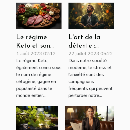
Le régime
L'art de la
Keto et son
détente :
1 août 2023 02:12
22 juillet 2023 05:22
influence sur
techniques
Le régime Keto,
Dans notre société
la santé
pour soulager
également connu sous
moderne, le stress et
mentale
le stress et
le nom de régime
l'anxiété sont des
apaiser l'esprit
cétogène, gagne en
compagnons
popularité dans le
fréquents qui peuvent
monde entier....
perturber notre...