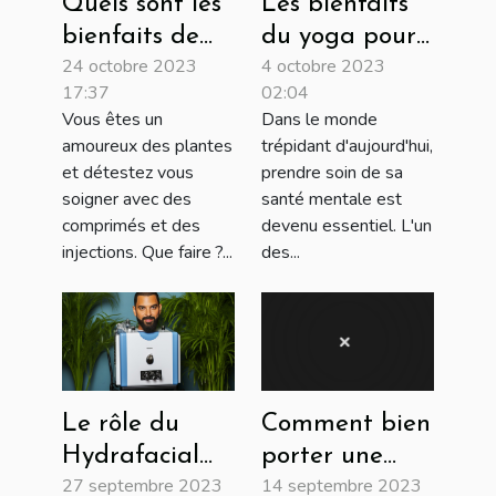
Quels sont les
Les bienfaits
bienfaits de
du yoga pour
24 octobre 2023
4 octobre 2023
l’aloe vera ?
la santé
17:37
02:04
mentale
Vous êtes un
Dans le monde
amoureux des plantes
trépidant d'aujourd'hui,
et détestez vous
prendre soin de sa
soigner avec des
santé mentale est
comprimés et des
devenu essentiel. L'un
injections. Que faire ?...
des...
Le rôle du
Comment bien
Hydrafacial
porter une
27 septembre 2023
14 septembre 2023
dans
bola de