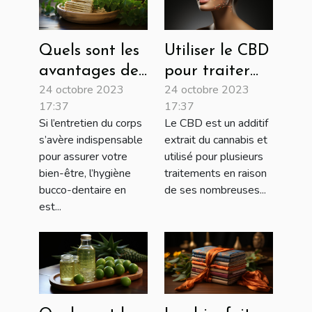
Quels sont les
Utiliser le CBD
avantages de
pour traiter
24 octobre 2023
24 octobre 2023
l’usage d’une
vos maladies
17:37
17:37
brosse à dents
de la peau !
Si l’entretien du corps
Le CBD est un additif
en bambou ?
s’avère indispensable
extrait du cannabis et
pour assurer votre
utilisé pour plusieurs
bien-être, l’hygiène
traitements en raison
bucco-dentaire en
de ses nombreuses...
est...