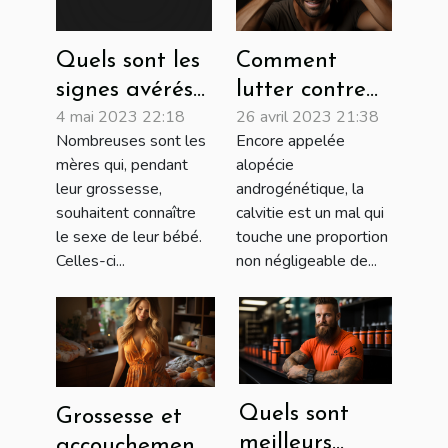
Comment
Quels sont les
lutter contre
signes avérés
26 avril 2023 21:38
4 mai 2023 22:18
la calvitie ?
qui
Encore appelée
Nombreuses sont les
déterminent le
alopécie
mères qui, pendant
sexe d’un bébé
androgénétique, la
leur grossesse,
?
calvitie est un mal qui
souhaitent connaître
touche une proportion
le sexe de leur bébé.
non négligeable de...
Celles-ci...
Quels sont
Grossesse et
meilleurs
accouchement :