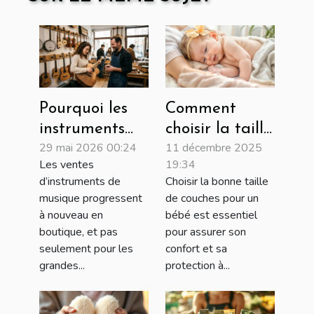
Pourquoi les
Comment
instruments
choisir la taille
29 mai 2026 00:24
11 décembre 2025
artisanaux
de couches
Les ventes
19:34
connaissent un
adaptée à
d’instruments de
Choisir la bonne taille
regain en
chaque phase
musique progressent
de couches pour un
boutique
de croissance
à nouveau en
bébé est essentiel
physique
de votre bébé?
boutique, et pas
pour assurer son
seulement pour les
confort et sa
grandes...
protection à...