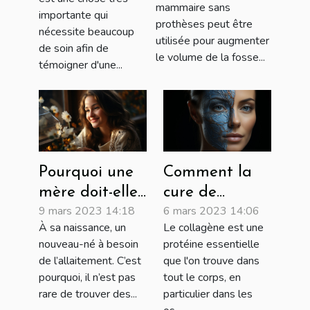
mammaire sans
importante qui
prothèses peut être
nécessite beaucoup
utilisée pour augmenter
de soin afin de
le volume de la fosse...
témoigner d'une...
Pourquoi une
Comment la
mère doit-elle
cure de
9 mars 2023 14:18
6 mars 2023 14:06
allaiter son
collagène peut
À sa naissance, un
Le collagène est une
nouveau-né ?
améliorer
nouveau-né à besoin
protéine essentielle
votre santé
de l’allaitement. C’est
que l'on trouve dans
globale
pourquoi, il n’est pas
tout le corps, en
rare de trouver des...
particulier dans les