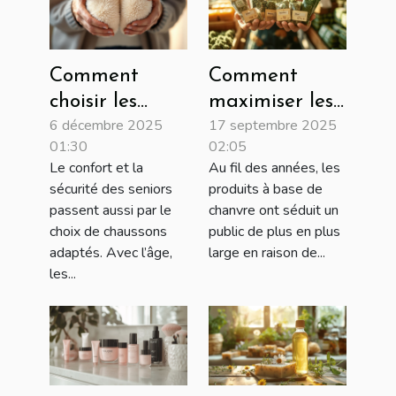
Comment
Comment
choisir les
maximiser les
6 décembre 2025
17 septembre 2025
chaussons
économies sur
01:30
02:05
idéaux pour
les achats de
Le confort et la
Au fil des années, les
les seniors ?
produits à
sécurité des seniors
produits à base de
base de
passent aussi par le
chanvre ont séduit un
chanvre ?
choix de chaussons
public de plus en plus
adaptés. Avec l’âge,
large en raison de...
les...