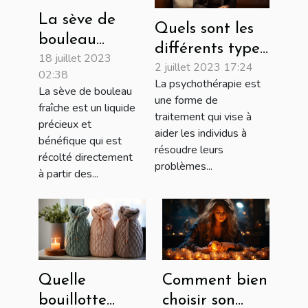
La sève de
Quels sont les
bouleau
différents types
18 juillet 2023
fraîche : une
2 juillet 2023 17:24
de
02:38
source
La psychothérapie est
psychothérapies
La sève de bouleau
naturelle de
une forme de
fraîche est un liquide
à adopter ?
traitement qui vise à
bienfaits
précieux et
aider les individus à
pour la santé
bénéfique qui est
résoudre leurs
récolté directement
problèmes...
à partir des...
Quelle
Comment bien
bouillotte
choisir son