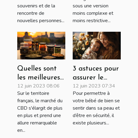
être bénéfique
minceur ?
souvenirs et de la
sous une version
pour votre
rencontre de
moins complexe et
nouvelles personnes...
moins restrictive...
santé mentale
Quelles sont
3 astuces pour
les meilleures
assurer le
12 juin 2023 08:06
12 juin 2023 07:34
plateformes
bien-être de
Sur le territoire
Pour permettre à
pour se
votre nouveau-
français, le marché du
votre bébé de bien se
procurer du
né
CBD s'élargit de plus
sentir dans sa peau et
CBD en France
en plus et prend une
d’être en sécurité, il
?
allure remarquable
existe plusieurs...
en...