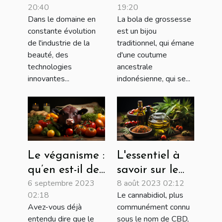
20:40
19:20
l'industrie de
grossesse
Dans le domaine en
La bola de grossesse
la beauté
constante évolution
est un bijou
de l'industrie de la
traditionnel, qui émane
beauté, des
d'une coutume
technologies
ancestrale
innovantes...
indonésienne, qui se...
Le véganisme :
L'essentiel à
qu’en est-il de
savoir sur le
6 septembre 2023
8 août 2023 02:12
ce mode de vie
CBD
02:18
Le cannabidiol, plus
?
Avez-vous déjà
communément connu
entendu dire que le
sous le nom de CBD,