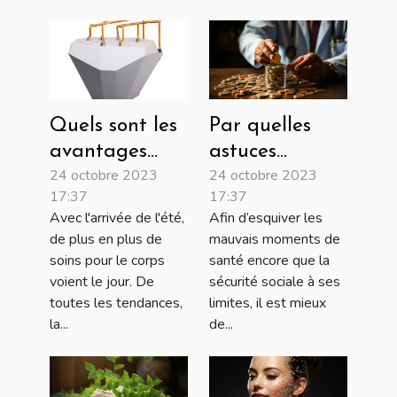
Quels sont les
Par quelles
avantages
astuces
24 octobre 2023
24 octobre 2023
lorsqu’on
obtenir une
17:37
17:37
réalise la
assurance
Avec l'arrivée de l'été,
Afin d’esquiver les
cryolipolyse ?
santé moins
de plus en plus de
mauvais moments de
chère ?
soins pour le corps
santé encore que la
voient le jour. De
sécurité sociale à ses
toutes les tendances,
limites, il est mieux
la...
de...