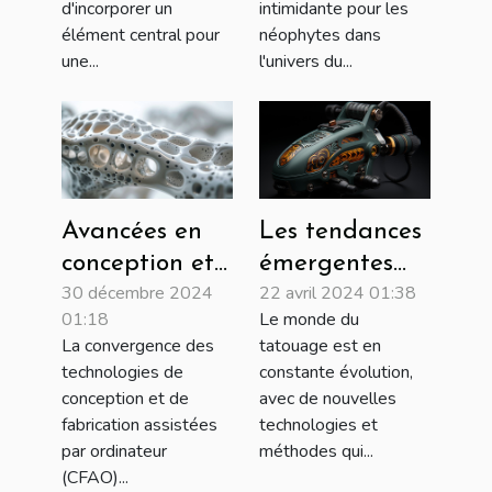
d'incorporer un
intimidante pour les
élément central pour
néophytes dans
une...
l'univers du...
Avancées en
Les tendances
conception et
émergentes
30 décembre 2024
22 avril 2024 01:38
production
dans les
01:18
Le monde du
CFAO pour
équipements
La convergence des
tatouage est en
orthopédie et
de tatouage
technologies de
constante évolution,
podologie
en 2023
conception et de
avec de nouvelles
fabrication assistées
technologies et
par ordinateur
méthodes qui...
(CFAO)...