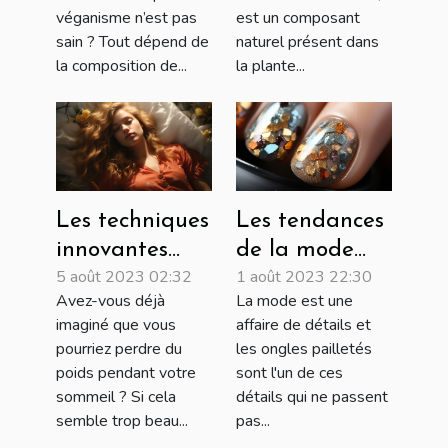
véganisme n’est pas
est un composant
sain ? Tout dépend de
naturel présent dans
la composition de...
la plante...
Les techniques
Les tendances
innovantes
de la mode
5 août 2023 02:32
1 août 2023 22:30
pour perdre
des ongles
Avez-vous déjà
La mode est une
du poids
pailletés pour
imaginé que vous
affaire de détails et
pendant le
2022
pourriez perdre du
les ongles pailletés
sommeil
poids pendant votre
sont l'un de ces
sommeil ? Si cela
détails qui ne passent
semble trop beau...
pas...