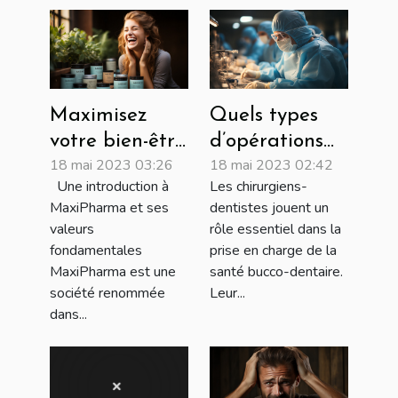
Maximisez
Quels types
votre bien-être
d’opérations
18 mai 2023 03:26
18 mai 2023 02:42
avec les
peut effectuer
Une introduction à
Les chirurgiens-
produits
un chirurgien-
MaxiPharma et ses
dentistes jouent un
MaxiPharma
dentiste ?
valeurs
rôle essentiel dans la
fondamentales
prise en charge de la
MaxiPharma est une
santé bucco-dentaire.
société renommée
Leur...
dans...