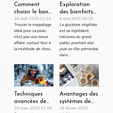
Comment
Exploration
choisir le bon
des bienfaits
16 août 2025 01:24
6 avril 2025 00:30
maquillage
de la glycérine
Trouver le maquillage
La glycérine végétale
Younique pour
végétale dans
idéal pour sa peau
est un ingrédient
votre type de
les savons
n’est pas une mince
méconnu du grand
peau ?
artisanaux
affaire, surtout face à
public, pourtant elle
la multitude de choix...
joue un rôle primordial
dans...
Techniques
Avantages des
avancées de
systèmes de
20 mars 2025 01:58
18 février 2025
survie en
filtration