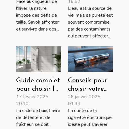
Face aux rigueurs de
16:52
conditions
multi-étapes
l'hiver, la nature
L'eau est la source de
hivernales
pour une eau
impose des défis de
vie, mais sa pureté est
extrêmes
pure
taille. Savoir affronter
souvent compromise
et survivre dans des...
par des contaminants
qui peuvent affecter...
Guide complet
Conseils pour
pour choisir la
choisir votre
17 février 2025
26 janvier 2025
colonne de
première
20:10
01:34
douche idéale
cigarette
La salle de bain, havre
La quête de la
électronique
de détente et de
cigarette électronique
fraîcheur, se doit
idéale peut s'avérer