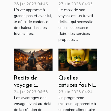
28 juin 2023 04:46
27 juin 2023 04:03
choisir :
voyant ?
L'hiver approche à
Le choix de son
peluche,
grands pas et avec lui,
voyant est un travail
électrique,
le désir de confort et
délicat qui nécessite
sèche ou à eau
de chaleur dans les
une connaissance
?
foyers. Les...
claire des services
proposés....
Récits de
Quelles
voyage :
astuces faut-il
24 juin 2023 06:58
23 juin 2023 04:24
Meilleurs
utiliser pour
Les avantages des
Un programme
façons dont
choisir un bon
voyages vont au-delà
minceur s’apparente à
voyager peut-
programme
de la création de
un régime alimentaire