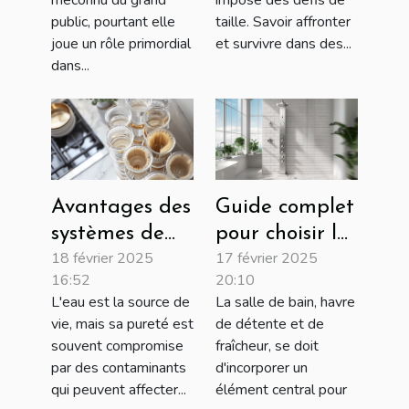
méconnu du grand
impose des défis de
artisanaux
extrêmes
public, pourtant elle
taille. Savoir affronter
joue un rôle primordial
et survivre dans des...
dans...
Avantages des
Guide complet
systèmes de
pour choisir la
18 février 2025
17 février 2025
filtration
colonne de
16:52
20:10
multi-étapes
douche idéale
L'eau est la source de
La salle de bain, havre
pour une eau
vie, mais sa pureté est
de détente et de
pure
souvent compromise
fraîcheur, se doit
par des contaminants
d'incorporer un
qui peuvent affecter...
élément central pour