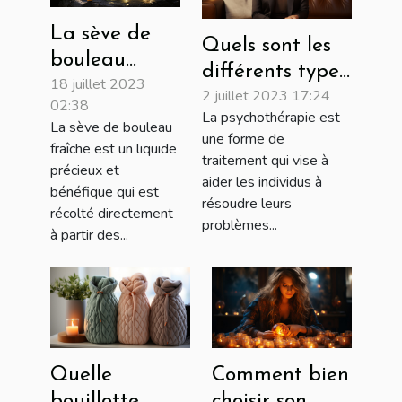
La sève de
Quels sont les
bouleau
différents types
18 juillet 2023
fraîche : une
2 juillet 2023 17:24
de
02:38
source
La psychothérapie est
psychothérapies
La sève de bouleau
naturelle de
une forme de
fraîche est un liquide
à adopter ?
traitement qui vise à
bienfaits
précieux et
aider les individus à
pour la santé
bénéfique qui est
résoudre leurs
récolté directement
problèmes...
à partir des...
Quelle
Comment bien
bouillotte
choisir son