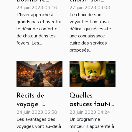
28 juin 2023 04:46
27 juin 2023 04:03
choisir :
voyant ?
L'hiver approche à
Le choix de son
peluche,
grands pas et avec lui,
voyant est un travail
électrique,
le désir de confort et
délicat qui nécessite
sèche ou à eau
de chaleur dans les
une connaissance
?
foyers. Les...
claire des services
proposés....
Récits de
Quelles
voyage :
astuces faut-il
24 juin 2023 06:58
23 juin 2023 04:24
Meilleurs
utiliser pour
Les avantages des
Un programme
façons dont
choisir un bon
voyages vont au-delà
minceur s’apparente à
voyager peut-
programme