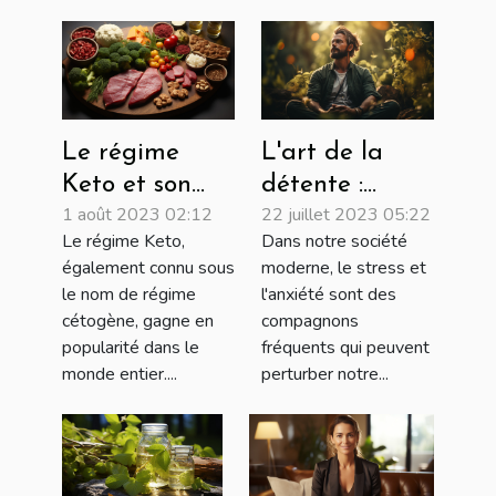
Le régime
L'art de la
Keto et son
détente :
1 août 2023 02:12
22 juillet 2023 05:22
influence sur
techniques
Le régime Keto,
Dans notre société
la santé
pour soulager
également connu sous
moderne, le stress et
mentale
le stress et
le nom de régime
l'anxiété sont des
apaiser l'esprit
cétogène, gagne en
compagnons
popularité dans le
fréquents qui peuvent
monde entier....
perturber notre...