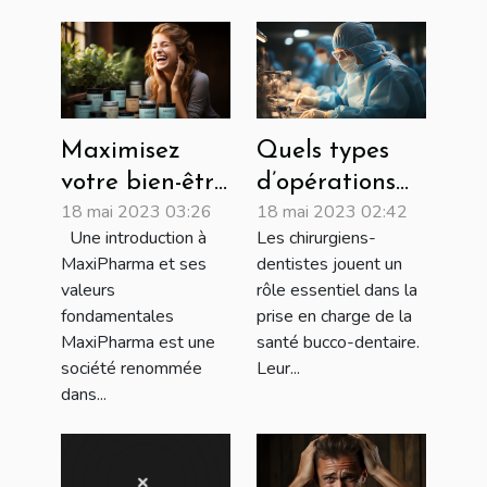
Maximisez
Quels types
votre bien-être
d’opérations
18 mai 2023 03:26
18 mai 2023 02:42
avec les
peut effectuer
Une introduction à
Les chirurgiens-
produits
un chirurgien-
MaxiPharma et ses
dentistes jouent un
MaxiPharma
dentiste ?
valeurs
rôle essentiel dans la
fondamentales
prise en charge de la
MaxiPharma est une
santé bucco-dentaire.
société renommée
Leur...
dans...