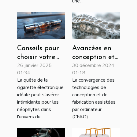
une...
Conseils pour
Avancées en
choisir votre
conception et
26 janvier 2025
30 décembre 2024
première
production
01:34
01:18
cigarette
CFAO pour
La quête de la
La convergence des
électronique
orthopédie et
cigarette électronique
technologies de
podologie
idéale peut s'avérer
conception et de
intimidante pour les
fabrication assistées
néophytes dans
par ordinateur
l'univers du...
(CFAO)...