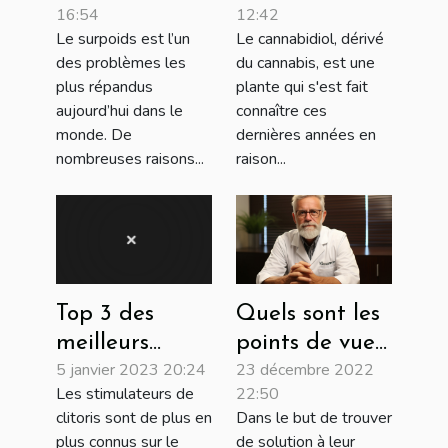
16:54
12:42
rapidement !
?
Le surpoids est l’un
Le cannabidiol, dérivé
des problèmes les
du cannabis, est une
plus répandus
plante qui s'est fait
aujourd’hui dans le
connaître ces
monde. De
dernières années en
nombreuses raisons...
raison...
Quels sont les
Top 3 des
points de vue
meilleurs
23 décembre 2022
5 janvier 2023 20:24
des médecins
stimulateurs
22:50
Les stimulateurs de
sur le
de clitoris
Dans le but de trouver
clitoris sont de plus en
Prostalim XR ?
de solution à leur
plus connus sur le