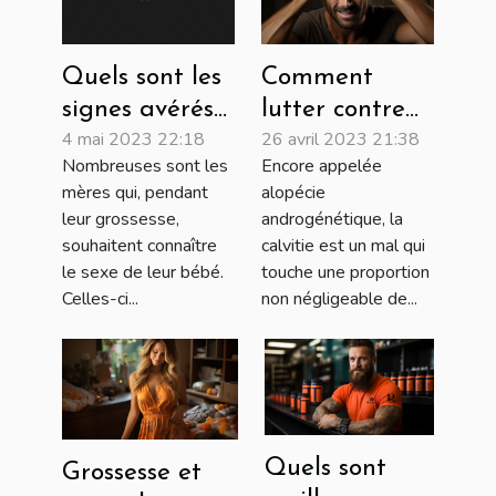
Comment
Quels sont les
lutter contre
signes avérés
26 avril 2023 21:38
4 mai 2023 22:18
la calvitie ?
qui
Encore appelée
Nombreuses sont les
déterminent le
alopécie
mères qui, pendant
sexe d’un bébé
androgénétique, la
leur grossesse,
?
calvitie est un mal qui
souhaitent connaître
touche une proportion
le sexe de leur bébé.
non négligeable de...
Celles-ci...
Quels sont
Grossesse et