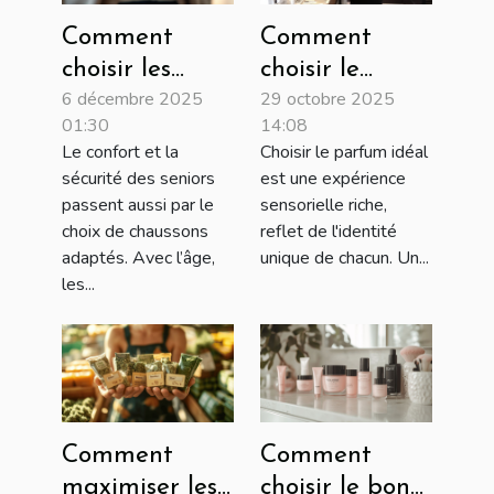
Comment
Comment
choisir les
choisir le
6 décembre 2025
29 octobre 2025
chaussons
parfum qui
01:30
14:08
idéaux pour
complète votre
Le confort et la
Choisir le parfum idéal
les seniors ?
personnalité?
sécurité des seniors
est une expérience
passent aussi par le
sensorielle riche,
choix de chaussons
reflet de l'identité
adaptés. Avec l’âge,
unique de chacun. Un...
les...
Comment
Comment
maximiser les
choisir le bon