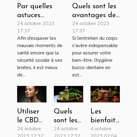
Par quelles
Quels sont les
astuces
avantages de
24 octobre 2023
24 octobre 2023
obtenir une
l’usage d’une
17:37
17:37
assurance
brosse à dents
Afin d’esquiver les
Si l’entretien du corps
santé moins
en bambou ?
mauvais moments de
s’avère indispensable
chère ?
santé encore que la
pour assurer votre
sécurité sociale à ses
bien-être, l’hygiène
limites, il est mieux
bucco-dentaire en
de...
est...
Utiliser
Quels
Les
le CBD
sont les
bienfaits
24 octobre
24 octobre
4 octobre
pour
bienfaits
du yoga
2023 17:37
2023 17:37
2023 02:04