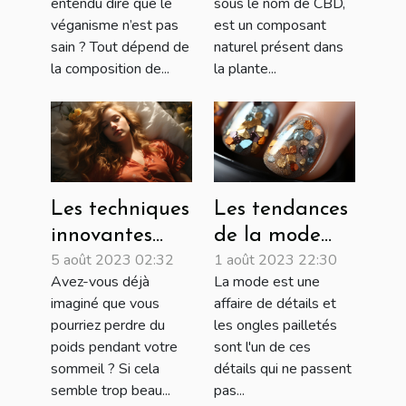
entendu dire que le
sous le nom de CBD,
véganisme n’est pas
est un composant
sain ? Tout dépend de
naturel présent dans
la composition de...
la plante...
Les techniques
Les tendances
innovantes
de la mode
5 août 2023 02:32
1 août 2023 22:30
pour perdre
des ongles
Avez-vous déjà
La mode est une
du poids
pailletés pour
imaginé que vous
affaire de détails et
pendant le
2022
pourriez perdre du
les ongles pailletés
sommeil
poids pendant votre
sont l'un de ces
sommeil ? Si cela
détails qui ne passent
semble trop beau...
pas...