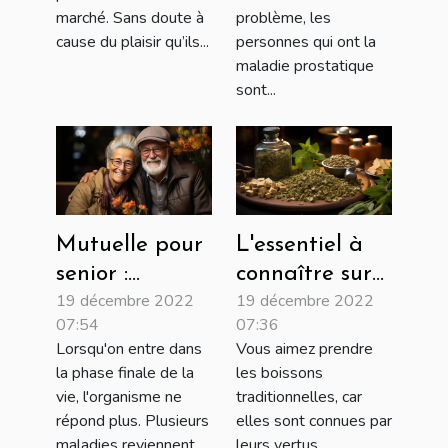
problème, les
marché. Sans doute à
personnes qui ont la
cause du plaisir qu’ils...
maladie prostatique
sont...
Mutuelle pour
L'essentiel à
senior :
connaître sur
19 décembre 2022
19 décembre 2022
avantages et
le maté
07:54
07:36
critère de
Lorsqu'on entre dans
Vous aimez prendre
choix
la phase finale de la
les boissons
vie, l'organisme ne
traditionnelles, car
répond plus. Plusieurs
elles sont connues par
maladies reviennent...
leurs vertus