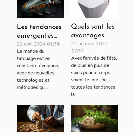
Quels sont les
Les tendances
avantages
émergentes
24 octobre 2023
22 avril 2024 01:38
lorsqu’on
dans les
17:37
Le monde du
réalise la
équipements
Avec l'arrivée de l'été,
tatouage est en
cryolipolyse ?
de tatouage
de plus en plus de
constante évolution,
en 2023
soins pour le corps
avec de nouvelles
voient le jour. De
technologies et
toutes les tendances,
méthodes qui...
la...