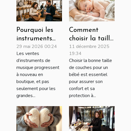
Pourquoi les
Comment
instruments
choisir la taille
29 mai 2026 00:24
11 décembre 2025
artisanaux
de couches
Les ventes
19:34
connaissent un
adaptée à
d’instruments de
Choisir la bonne taille
regain en
chaque phase
musique progressent
de couches pour un
boutique
de croissance
à nouveau en
bébé est essentiel
physique
de votre bébé?
boutique, et pas
pour assurer son
seulement pour les
confort et sa
grandes...
protection à...