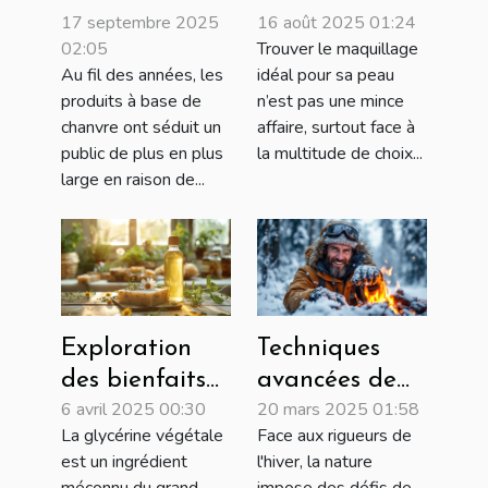
17 septembre 2025
16 août 2025 01:24
économies sur
maquillage
02:05
Trouver le maquillage
les achats de
Younique pour
Au fil des années, les
idéal pour sa peau
produits à
votre type de
produits à base de
n’est pas une mince
base de
peau ?
chanvre ont séduit un
affaire, surtout face à
chanvre ?
public de plus en plus
la multitude de choix...
large en raison de...
Exploration
Techniques
des bienfaits
avancées de
6 avril 2025 00:30
20 mars 2025 01:58
de la glycérine
survie en
La glycérine végétale
Face aux rigueurs de
végétale dans
conditions
est un ingrédient
l'hiver, la nature
les savons
hivernales