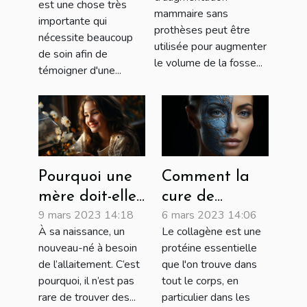
est une chose très
mammaire sans
importante qui
prothèses peut être
nécessite beaucoup
utilisée pour augmenter
de soin afin de
le volume de la fosse...
témoigner d'une...
Pourquoi une
Comment la
mère doit-elle
cure de
9 mars 2023 14:18
6 mars 2023 14:06
allaiter son
collagène peut
À sa naissance, un
Le collagène est une
nouveau-né ?
améliorer
nouveau-né à besoin
protéine essentielle
votre santé
de l’allaitement. C’est
que l'on trouve dans
globale
pourquoi, il n’est pas
tout le corps, en
rare de trouver des...
particulier dans les