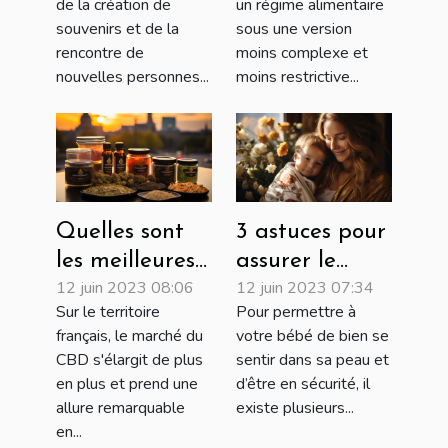
de la création de
un régime alimentaire
être bénéfique
minceur ?
souvenirs et de la
sous une version
pour votre
rencontre de
moins complexe et
nouvelles personnes...
moins restrictive...
santé mentale
Quelles sont
3 astuces pour
les meilleures
assurer le
12 juin 2023 08:06
12 juin 2023 07:34
plateformes
bien-être de
Sur le territoire
Pour permettre à
pour se
votre nouveau-
français, le marché du
votre bébé de bien se
procurer du
né
CBD s'élargit de plus
sentir dans sa peau et
CBD en France
en plus et prend une
d’être en sécurité, il
?
allure remarquable
existe plusieurs...
en...