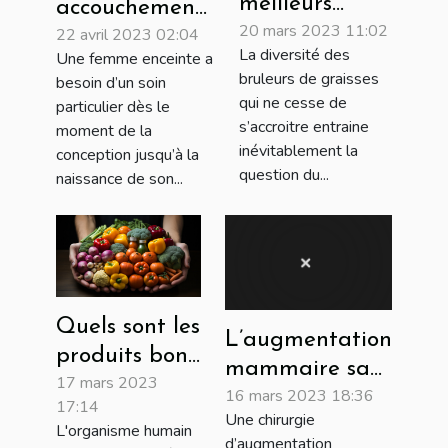
meilleurs
accouchement :
20 mars 2023 11:02
bruleurs de
22 avril 2023 02:04
Quels lits et
La diversité des
Une femme enceinte a
graisses
accessoires
bruleurs de graisses
besoin d’un soin
homme et
faut-il à une
qui ne cesse de
particulier dès le
femme ?
femme
s’accroitre entraine
moment de la
inévitablement la
enceinte et son
conception jusqu’à la
question du...
naissance de son...
bébé ?
Quels sont les
L’augmentation
produits bons
mammaire sans
17 mars 2023
pour la santé
16 mars 2023 18:36
prothèse
17:14
humaine ?
Une chirurgie
L'organisme humain
d’augmentation