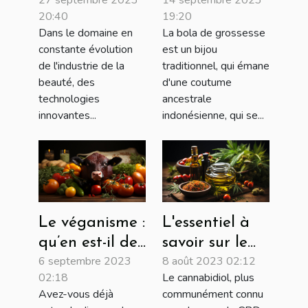
27 septembre 2023
14 septembre 2023
dans
bola de
20:40
19:20
l'industrie de
grossesse
Dans le domaine en
La bola de grossesse
la beauté
constante évolution
est un bijou
de l'industrie de la
traditionnel, qui émane
beauté, des
d'une coutume
technologies
ancestrale
innovantes...
indonésienne, qui se...
Le véganisme :
L'essentiel à
qu’en est-il de
savoir sur le
6 septembre 2023
8 août 2023 02:12
ce mode de vie
CBD
02:18
Le cannabidiol, plus
?
Avez-vous déjà
communément connu