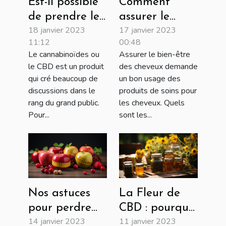
Est-il possible
Comment
de prendre le
assurer le
18 janvier 2023
17 janvier 2023
CBD sur
bien-être de
11:12
00:48
ordonnance ?
vos cheveux
Le cannabinoïdes ou
Assurer le bien-être
avec des
le CBD est un produit
des cheveux demande
produits
qui cré beaucoup de
un bon usage des
French Lizz de
discussions dans le
produits de soins pour
rang du grand public.
les cheveux. Quels
soins pour
Pour...
sont les...
cheveux ?
Nos astuces
La Fleur de
pour perdre
CBD : pourquoi
14 janvier 2023
11 janvier 2023
du poids
la consommée