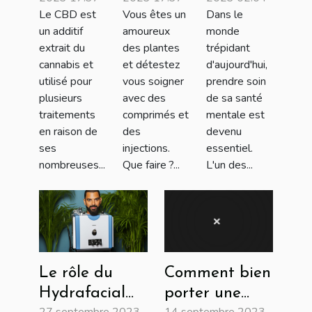
traiter
de l’aloe
pour la
Le CBD est
Vous êtes un
Dans le
vos
vera ?
santé
un additif
amoureux
monde
maladies
mentale
extrait du
des plantes
trépidant
de la
cannabis et
et détestez
d'aujourd'hui,
utilisé pour
vous soigner
prendre soin
peau !
plusieurs
avec des
de sa santé
traitements
comprimés et
mentale est
en raison de
des
devenu
ses
injections.
essentiel.
nombreuses...
Que faire ?...
L'un des...
Le rôle du
Comment bien
Hydrafacial
porter une