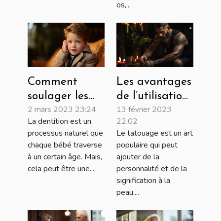
os,...
Comment
Les avantages
soulager les
de l’utilisation
2 mars 2023 23:24
13 février 2023
poussées
de l’huile de
La dentition est un
22:02
dentaires chez
coco après le
processus naturel que
Le tatouage est un art
le bébé ?
tatouage
chaque bébé traverse
populaire qui peut
à un certain âge. Mais,
ajouter de la
cela peut être une...
personnalité et de la
signification à la
peau....