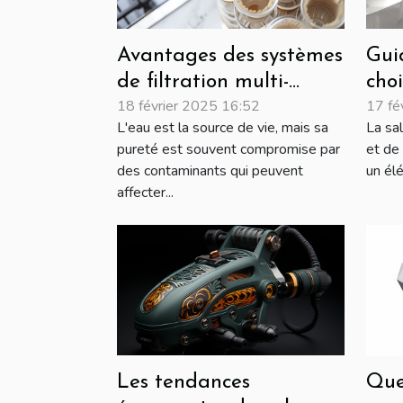
Avantages des systèmes
Gui
de filtration multi-
choi
18 février 2025 16:52
17 fé
étapes pour une eau
dou
L'eau est la source de vie, mais sa
La sa
pure
pureté est souvent compromise par
et de 
des contaminants qui peuvent
un élé
affecter...
Que
Les tendances