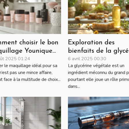
ment choisir le bon
Exploration des
uillage Younique
bienfaits de la glycé
ût 2025 01:24
6 avril 2025 00:30
r votre type de
végétale dans les
er le maquillage idéal pour sa
La glycérine végétale est un
u ?
savons artisanaux
’est pas une mince affaire,
ingrédient méconnu du grand pu
t face à la multitude de choix...
pourtant elle joue un rôle prim
dans...