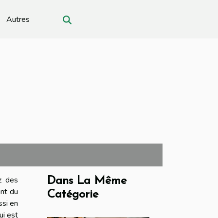
Autres
z des
Dans La Même
ont du
Catégorie
ssi en
ui est