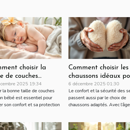
ment choisir la
Comment choisir les
le de couches
chaussons idéaux po
écembre 2025 19:34
6 décembre 2025 01:30
ptée à chaque
les seniors ?
r la bonne taille de couches
Le confort et la sécurité des s
se de croissance de
un bébé est essentiel pour
passent aussi par le choix de
re bébé?
er son confort et sa protection
chaussons adaptés. Avec l’âge, 