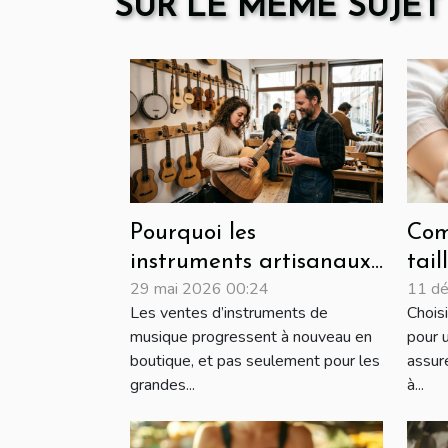
SUR LE MÊME SUJET
Pourquoi les
Com
instruments artisanaux
tail
29 mai 2026 00:24
11 d
connaissent un regain
ada
Les ventes d’instruments de
Choisi
en boutique physique
pha
musique progressent à nouveau en
pour 
vot
boutique, et pas seulement pour les
assur
grandes...
à...