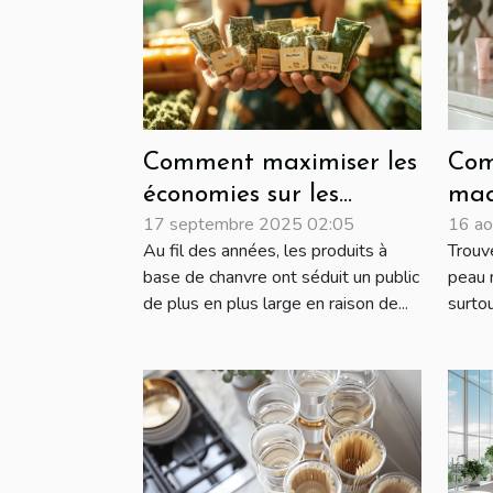
Comment maximiser les
Com
économies sur les
maq
17 septembre 2025 02:05
16 ao
achats de produits à
pou
Au fil des années, les produits à
Trouv
base de chanvre ?
pea
base de chanvre ont séduit un public
peau n
de plus en plus large en raison de...
surtou