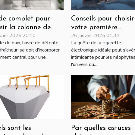
de complet pour
Conseils pour choisir
sir la colonne de
votre première
vrier 2025 20:10
26 janvier 2025 01:34
che idéale
cigarette électroniq
lle de bain, havre de détente
La quête de la cigarette
fraîcheur, se doit d'incorporer
électronique idéale peut s'avé
ment central pour une...
intimidante pour les néophyte
l'univers du...
ls sont les
Par quelles astuces