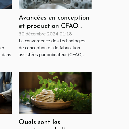
Avancées en conception
et production CFAO
30 décembre 2024 01:18
ue
pour orthopédie et
La convergence des technologies
podologie
rer
de conception et de fabrication
s dans
assistées par ordinateur (CFAO)...
Quels sont les