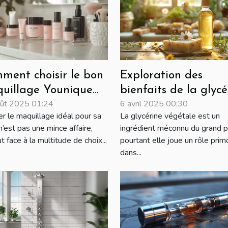
ment choisir le bon
Exploration des
uillage Younique
bienfaits de la glycé
ût 2025 01:24
6 avril 2025 00:30
r votre type de
végétale dans les
er le maquillage idéal pour sa
La glycérine végétale est un
u ?
savons artisanaux
’est pas une mince affaire,
ingrédient méconnu du grand pu
t face à la multitude de choix...
pourtant elle joue un rôle prim
dans...