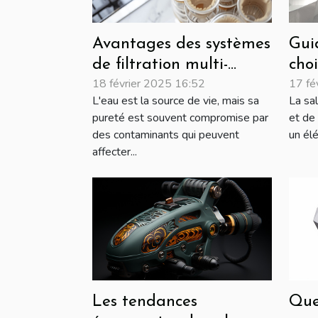
Avantages des systèmes
Gui
de filtration multi-
choi
18 février 2025 16:52
17 fé
étapes pour une eau
dou
L'eau est la source de vie, mais sa
La sa
pure
pureté est souvent compromise par
et de 
des contaminants qui peuvent
un élé
affecter...
Que
Les tendances