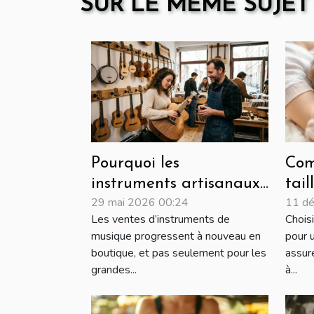
SUR LE MÊME SUJET
Pourquoi les
Com
instruments artisanaux
tail
29 mai 2026 00:24
11 d
connaissent un regain
ada
Les ventes d’instruments de
Choisi
en boutique physique
pha
musique progressent à nouveau en
pour 
vot
boutique, et pas seulement pour les
assur
grandes...
à...