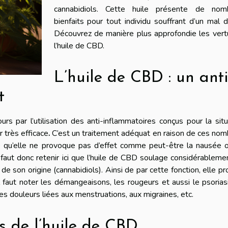
cannabidiols. Cette huile présente de nom
bienfaits pour tout individu souffrant d’un mal 
Découvrez de manière plus approfondie les vert
l’huile de CBD.
L’huile de CBD : un anti
t
rs par l’utilisation des anti-inflammatoires conçus pour la situ
 très efficace
.
C’est un traitement adéquat en raison de ces no
e qu’elle ne provoque pas d’effet comme peut-être la nausée o
 faut donc retenir ici que l’huile de CBD soulage considérableme
de son origine (cannabidiols). Ainsi de par cette fonction, elle p
l faut noter les démangeaisons, les rougeurs et aussi le psorias
es douleurs liées aux menstruations, aux migraines, etc.
s de l’huile de CBD