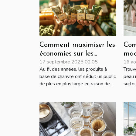
Comment maximiser les
Com
économies sur les
maq
17 septembre 2025 02:05
16 ao
achats de produits à
pou
Au fil des années, les produits à
Trouv
base de chanvre ?
pea
base de chanvre ont séduit un public
peau n
de plus en plus large en raison de...
surtou