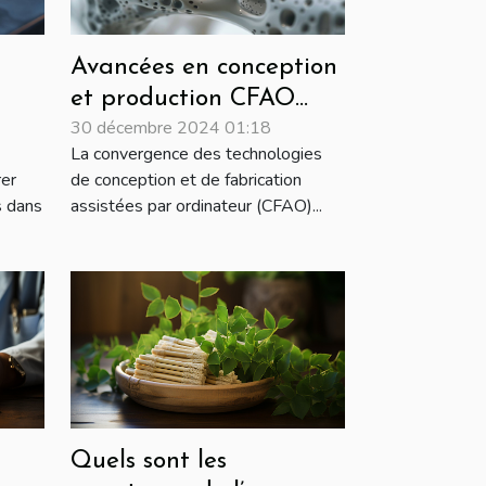
Avancées en conception
et production CFAO
30 décembre 2024 01:18
ue
pour orthopédie et
La convergence des technologies
podologie
rer
de conception et de fabrication
s dans
assistées par ordinateur (CFAO)...
Quels sont les