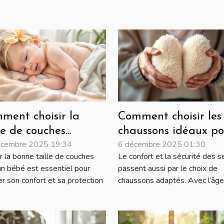
ment choisir la
Comment choisir les
le de couches
chaussons idéaux po
écembre 2025 19:34
6 décembre 2025 01:30
ptée à chaque
les seniors ?
r la bonne taille de couches
Le confort et la sécurité des s
se de croissance de
un bébé est essentiel pour
passent aussi par le choix de
re bébé?
er son confort et sa protection
chaussons adaptés. Avec l’âge, 