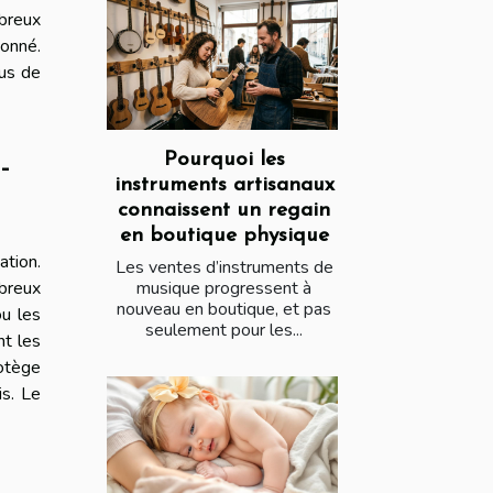
breux
donné.
us de
Pourquoi les
-
instruments artisanaux
connaissent un regain
en boutique physique
ation.
Les ventes d’instruments de
mbreux
musique progressent à
nouveau en boutique, et pas
u les
seulement pour les...
nt les
rotège
is. Le