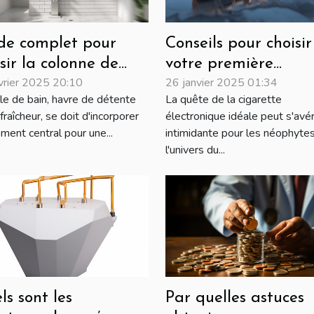
de complet pour
Conseils pour choisir
sir la colonne de
votre première
vrier 2025 20:10
26 janvier 2025 01:34
che idéale
cigarette électroniq
lle de bain, havre de détente
La quête de la cigarette
fraîcheur, se doit d'incorporer
électronique idéale peut s'avé
ment central pour une...
intimidante pour les néophyte
l'univers du...
ls sont les
Par quelles astuces