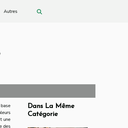
Autres
?
 base
Dans La Même
leurs
Catégorie
st une
le des